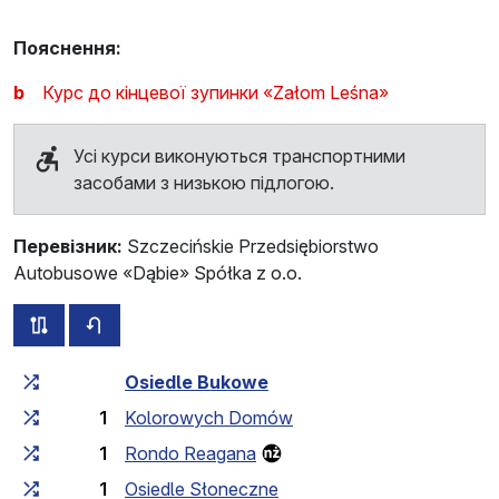
Пояснення:
b
Курс до кінцевої зупинки «Załom Leśna»
Усі курси виконуються транспортними
засобами з низькою підлогою.
Перевізник:
Szczecińskie Przedsiębiorstwo
Autobusowe «Dąbie» Spółka z o.o.
всі схеми цього маршруту
розклад руху у зворотньому напрямку
Загальний час у дорозі
Час у дорозі між зупинка
Osiedle Bukowe
1
Kolorowych Domów
1
Rondo Reagana
1
Osiedle Słoneczne