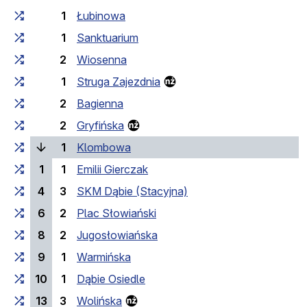
1
Łubinowa
1
Sanktuarium
2
Wiosenna
1
Struga Zajezdnia
2
Bagienna
2
Gryfińska
(поточна зупинка)
1
Klombowa
1
1
Emilii Gierczak
4
3
SKM Dąbie (Stacyjna)
6
2
Plac Słowiański
8
2
Jugosłowiańska
9
1
Warmińska
10
1
Dąbie Osiedle
13
3
Wolińska