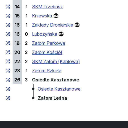
14
1
SKM Trzebusz
15
1
Kniewska
16
1
Zakłady Drobiarskie
16
0
Lubczyńska
18
2
Załom Parkowa
20
2
Załom Kościół
22
2
SKM Załom (Kablowa)
23
1
Załom Szkoła
(кінцева зупинка)
26
3
Osiedle Kasztanowe
Osiedle Kasztanowe
(кінцева зупинка)
Załom Leśna