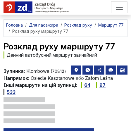
перейти до основного вмісту
Головна
Для пасажира
Розклад руху
Маршрут 77
Розклад руху маршруту 77
Розклад руху маршруту 77
Денний автобусний маршрут звичайний
розташування зупинки на 
найближчі відправле
всі маршрути,
друкува
лін
Зупинка:
Klombowa
(708
12
)
Напрямок:
Osiedle Kasztanowe
або
Załom Leśna
Інші маршрути на цій зупинці:
64
97
533