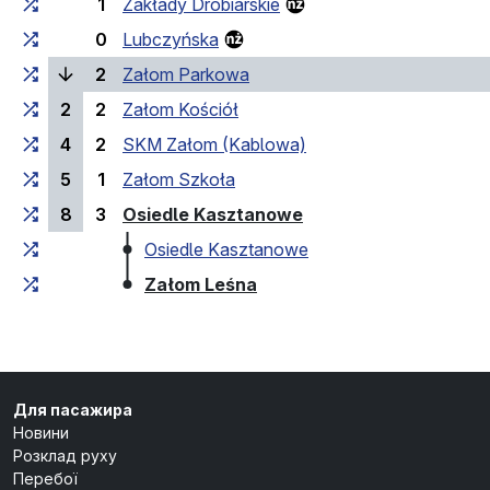
1
Zakłady Drobiarskie
0
Lubczyńska
(поточна зупинка)
2
Załom Parkowa
2
2
Załom Kościół
4
2
SKM Załom (Kablowa)
5
1
Załom Szkoła
(кінцева зупинка)
8
3
Osiedle Kasztanowe
Osiedle Kasztanowe
(кінцева зупинка)
Załom Leśna
Для пасажира
Новини
Розклад руху
Перебої