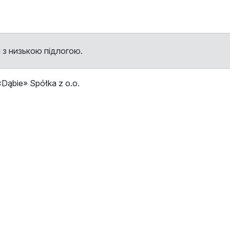
 з низькою підлогою.
Dąbie» Spółka z o.o.
ми
Зупинка