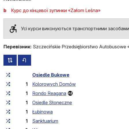
b
Курс до кінцевої зупинки «Załom Leśna»
Усі курси виконуються транспортними засобами
Перевізник:
Szczecińskie Przedsiębiorstwo Autobusowe «
всі схеми цього маршруту
розклад руху у зворотньому напрямку
Загальний час у дорозі
Час у дорозі між зупинка
Osiedle Bukowe
1
Kolorowych Domów
1
Rondo Reagana
1
Osiedle Słoneczne
1
Łubinowa
1
Sanktuarium