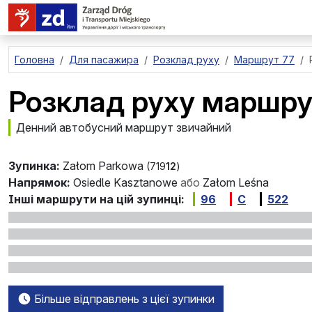
перейти до основного вмісту
Головна
Для пасажира
Розклад руху
Маршрут 77
Розклад руху маршру
Денний автобусний маршрут звичайний
Зупинка:
Załom Parkowa
(719
12
)
Напрямок:
Osiedle Kasztanowe
або
Załom Leśna
Інші маршрути на цій зупинці:
96
C
522
Більше відправлень з цієї зупинки