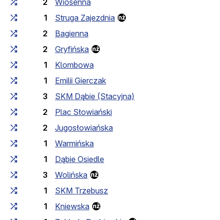
2
Wiosenna
1
Struga Zajezdnia
2
Bagienna
2
Gryfińska
1
Klombowa
1
Emilii Gierczak
3
SKM Dąbie (Stacyjna)
2
Plac Słowiański
2
Jugosłowiańska
1
Warmińska
1
Dąbie Osiedle
3
Wolińska
1
SKM Trzebusz
1
Kniewska