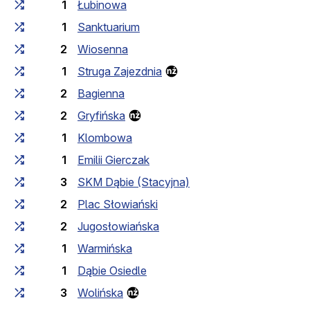
1
Łubinowa
1
Sanktuarium
2
Wiosenna
1
Struga Zajezdnia
2
Bagienna
2
Gryfińska
1
Klombowa
1
Emilii Gierczak
3
SKM Dąbie (Stacyjna)
2
Plac Słowiański
2
Jugosłowiańska
1
Warmińska
1
Dąbie Osiedle
3
Wolińska