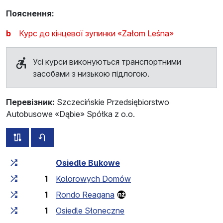
Пояснення:
b
Курс до кінцевої зупинки «Załom Leśna»
Усі курси виконуються транспортними
засобами з низькою підлогою.
Перевізник:
Szczecińskie Przedsiębiorstwo
Autobusowe «Dąbie» Spółka z o.o.
всі схеми цього маршруту
розклад руху у зворотньому напрямку
Загальний час у дорозі
Час у дорозі між зупинка
Osiedle Bukowe
1
Kolorowych Domów
1
Rondo Reagana
1
Osiedle Słoneczne