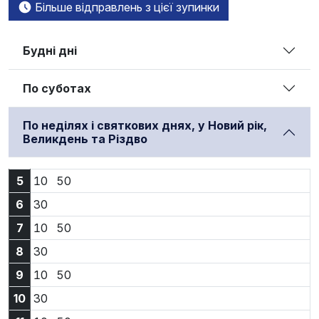
Більше відправлень з цієї зупинки
Будні дні
По суботах
По неділях і святкових днях, у Новий рік,
Великдень та Різдво
5:10
5:50
5
10
50
6:30
6
30
7:10
7:50
7
10
50
8:30
8
30
9:10
9:50
9
10
50
10:30
10
30