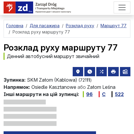
перейти до основного вмісту
Головна
Для пасажира
Розклад руху
Маршрут 77
Розклад руху маршруту 77
Розклад руху маршруту 77
Денний автобусний маршрут звичайний
розташування зупинки на 
найближчі відправле
всі маршрути,
друкува
лін
Зупинка:
SKM Załom (Kablowa)
(721
11
)
Напрямок:
Osiedle Kasztanowe
або
Załom Leśna
Інші маршрути на цій зупинці:
96
C
522