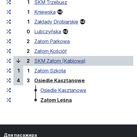
1
SKM Trzebusz
1
Kniewska
1
Zakłady Drobiarskie
0
Lubczyńska
2
Załom Parkowa
2
Załom Kościół
(поточна зупинка)
2
SKM Załom (Kablowa)
1
1
Załom Szkoła
(кінцева зупинка)
4
3
Osiedle Kasztanowe
Osiedle Kasztanowe
(кінцева зупинка)
Załom Leśna
Для пасажира