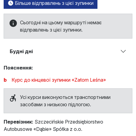
Більше відправлень з цієї зупинки
Сьогодні на цьому маршруті немає
відправлень з цієї зупинки.
Будні дні
Пояснення:
b
Курс до кінцевої зупинки «Załom Leśna»
Усі курси виконуються транспортними
засобами з низькою підлогою.
Перевізник:
Szczecińskie Przedsiębiorstwo
Autobusowe «Dąbie» Spółka z o.o.