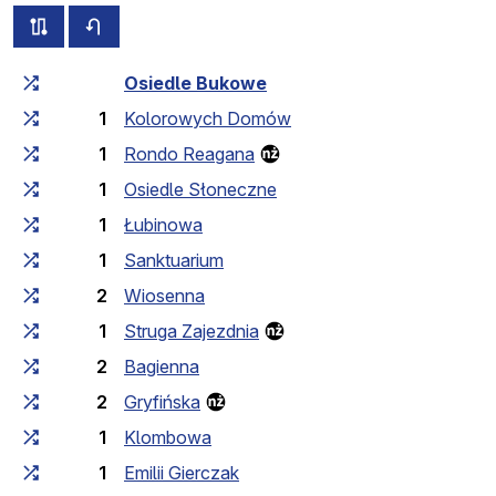
всі схеми цього маршруту
розклад руху у зворотньому напрямку
Загальний час у дорозі
Час у дорозі між зупинка
Osiedle Bukowe
1
Kolorowych Domów
1
Rondo Reagana
1
Osiedle Słoneczne
1
Łubinowa
1
Sanktuarium
2
Wiosenna
1
Struga Zajezdnia
2
Bagienna
2
Gryfińska
1
Klombowa
1
Emilii Gierczak