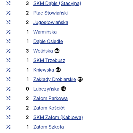
3
SKM Dąbie (Stacyjna)
2
Plac Słowiański
2
Jugosłowiańska
1
Warmińska
1
Dąbie Osiedle
3
Wolińska
1
SKM Trzebusz
1
Kniewska
1
Zakłady Drobiarskie
0
Lubczyńska
2
Załom Parkowa
2
Załom Kościół
2
SKM Załom (Kablowa)
1
Załom Szkoła