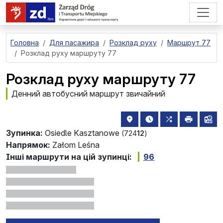
перейти до основного вмісту
Головна
Для пасажира
Розклад руху
Маршрут 77
Розклад руху маршруту 77
Розклад руху маршруту 77
Денний автобусний маршрут звичайний
розташування зупинки на 
найближчі відправле
всі маршрути,
друкува
лін
Зупинка:
Osiedle Kasztanowe
(724
12
)
Напрямок:
Załom Leśna
Інші маршрути на цій зупинці:
96