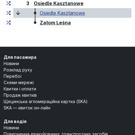
(кінцева зупинка)
3
Osiedle Kasztanowe
(поточна зупинка)
Osiedle Kasztanowe
(кінцева зупинка)
Załom Leśna
Для пасажира
Новини
Розклад руху
Перебої
Схеми мережі
Квитки і оплати
Продаж квитків
Щецинська агломераційна картка (SKA)
SKA — квиток он-лайн
Для водія
Новини
Повернення евакуйованих транспортних засобів