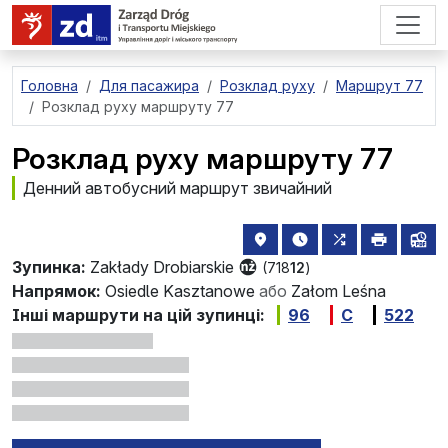
перейти до основного вмісту
Головна
Для пасажира
Розклад руху
Маршрут 77
Розклад руху маршруту 77
Розклад руху маршруту 77
Денний автобусний маршрут звичайний
розташування зупинки на 
найближчі відправле
всі маршрути,
друкува
лін
Зупинка:
Zakłady Drobiarskie
(718
12
)
Напрямок:
Osiedle Kasztanowe
або
Załom Leśna
Інші маршрути на цій зупинці:
96
C
522