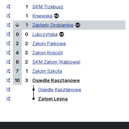
1
SKM Trzebusz
1
Kniewska
(поточна зупинка)
1
Zakłady Drobiarskie
0
0
Lubczyńska
2
2
Załom Parkowa
4
2
Załom Kościół
6
2
SKM Załom (Kablowa)
7
1
Załom Szkoła
(кінцева зупинка)
10
3
Osiedle Kasztanowe
Osiedle Kasztanowe
(кінцева зупинка)
Załom Leśna