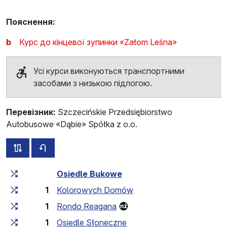
Пояснення:
b
Курс до кінцевої зупинки «Załom Leśna»
Усі курси виконуються транспортними
засобами з низькою підлогою.
Перевізник:
Szczecińskie Przedsiębiorstwo
Autobusowe «Dąbie» Spółka z o.o.
всі схеми цього маршруту
розклад руху у зворотньому напрямку
Загальний час у дорозі
Час у дорозі між зупинка
Osiedle Bukowe
1
Kolorowych Domów
1
Rondo Reagana
1
Osiedle Słoneczne