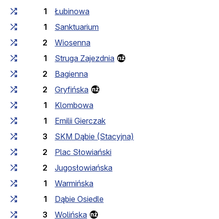
1
Łubinowa
1
Sanktuarium
2
Wiosenna
1
Struga Zajezdnia
2
Bagienna
2
Gryfińska
1
Klombowa
1
Emilii Gierczak
3
SKM Dąbie (Stacyjna)
2
Plac Słowiański
2
Jugosłowiańska
1
Warmińska
1
Dąbie Osiedle
3
Wolińska