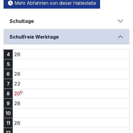
Mehr Abfahrten von dieser Haltestelle
Schultage
Schulfreie Werktage
4:26 Uhr
4
26
5
6:26 Uhr
6
26
7:22 Uhr
7
22
b
8:20 Uhr
8
20
9:28 Uhr
9
28
10
11:26 Uhr
11
26
12