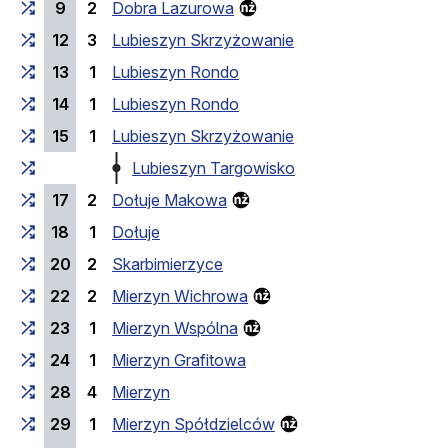
9
2
Dobra Lazurowa
12
3
Lubieszyn Skrzyżowanie
13
1
Lubieszyn Rondo
14
1
Lubieszyn Rondo
15
1
Lubieszyn Skrzyżowanie
Lubieszyn Targowisko
17
2
Dołuje Makowa
18
1
Dołuje
20
2
Skarbimierzyce
22
2
Mierzyn Wichrowa
23
1
Mierzyn Wspólna
24
1
Mierzyn Grafitowa
28
4
Mierzyn
29
1
Mierzyn Spółdzielców