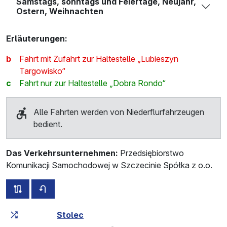
Samstags, sonntags und Feiertage, Neujahr,
Ostern, Weihnachten
Erläuterungen:
b
Fahrt mit Zufahrt zur Haltestelle „Lubieszyn
Targowisko“
c
Fahrt nur zur Haltestelle „Dobra Rondo“
Alle Fahrten werden von Niederflurfahrzeugen
bedient.
Das Verkehrsunternehmen:
Przedsiębiorstwo
Komunikacji Samochodowej w Szczecinie Spółka z o.o.
alle Strecken dieser Linie
Fahrplan für die Gegenrichtung
Fahrtzeit zunehmend
Fahrtzeit zwischen den Haltes
Stolec