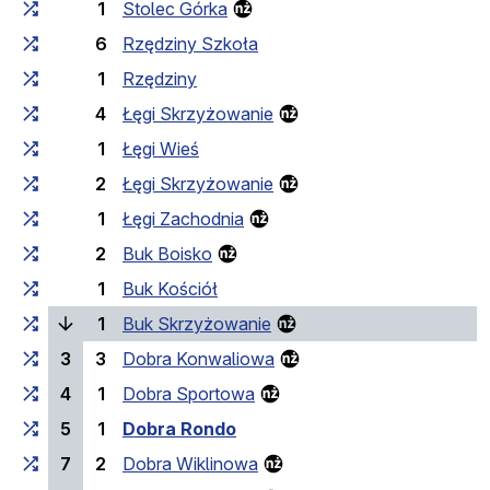
1
Stolec Górka
6
Rzędziny Szkoła
1
Rzędziny
4
Łęgi Skrzyżowanie
1
Łęgi Wieś
2
Łęgi Skrzyżowanie
1
Łęgi Zachodnia
2
Buk Boisko
1
Buk Kościół
(laufende Haltestelle)
1
Buk Skrzyżowanie
3
3
Dobra Konwaliowa
4
1
Dobra Sportowa
5
1
Dobra Rondo
7
2
Dobra Wiklinowa