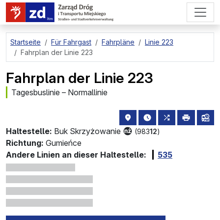
zum Hauptinhalt springen
Startseite
Für Fahrgast
Fahrpläne
Linie 223
Fahrplan der Linie 223
Fahrplan der Linie 223
Tagesbuslinie – Normallinie
Haltestellenstandort auf de
die nächsten Abfahrt
alle Linien, d
drucken
Lin
Haltestelle:
Buk Skrzyżowanie
(983
12
)
Richtung:
Gumieńce
Andere Linien an dieser Haltestelle:
535