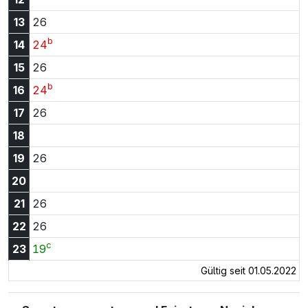
13:26 Uhr
13
26
b
14:24 Uhr
14
24
15:26 Uhr
15
26
b
16:24 Uhr
16
24
17:26 Uhr
17
26
18
19:26 Uhr
19
26
20
21:26 Uhr
21
26
22:26 Uhr
22
26
c
23:19 Uhr
23
19
Gültig seit 01.05.2022