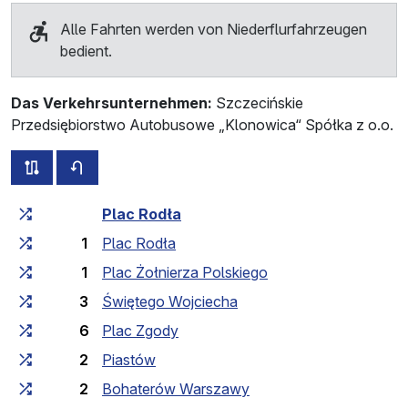
Alle Fahrten werden von Niederflurfahrzeugen
bedient.
Das Verkehrsunternehmen:
Szczecińskie
Przedsiębiorstwo Autobusowe „Klonowica“ Spółka z o.o.
alle Strecken dieser Linie
Fahrplan für die Gegenrichtung
Fahrtzeit zunehmend
Fahrtzeit zwischen den Haltes
Plac Rodła
1
Plac Rodła
1
Plac Żołnierza Polskiego
3
Świętego Wojciecha
6
Plac Zgody
2
Piastów
2
Bohaterów Warszawy