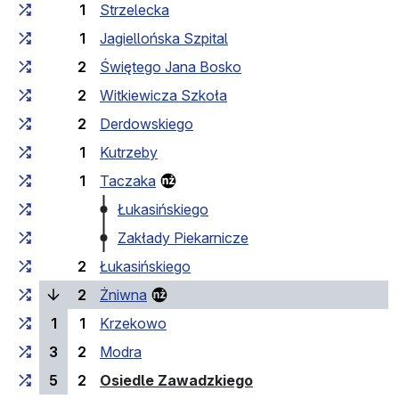
1
Strzelecka
1
Jagiellońska Szpital
2
Świętego Jana Bosko
2
Witkiewicza Szkoła
2
Derdowskiego
1
Kutrzeby
1
Taczaka
Łukasińskiego
Zakłady Piekarnicze
2
Łukasińskiego
(laufende Haltestelle)
2
Żniwna
1
1
Krzekowo
3
2
Modra
(Endhaltestelle)
5
2
Osiedle Zawadzkiego