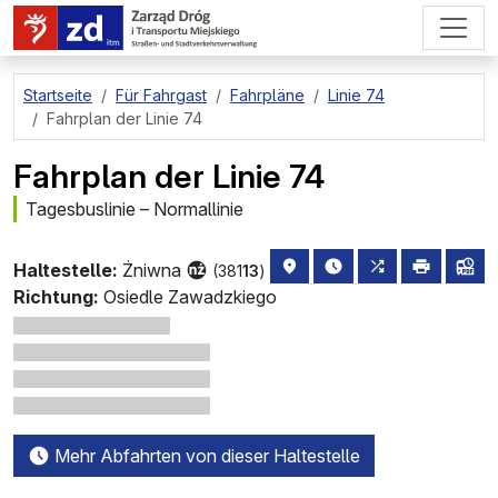
zum Hauptinhalt springen
Startseite
Für Fahrgast
Fahrpläne
Linie 74
Fahrplan der Linie 74
Fahrplan der Linie 74
Tagesbuslinie – Normallinie
Haltestellenstandort auf de
die nächsten Abfahrt
alle Linien, di
drucken
Lin
Haltestelle:
Żniwna
(381
13
)
Richtung:
Osiedle Zawadzkiego
Mehr Abfahrten von dieser Haltestelle