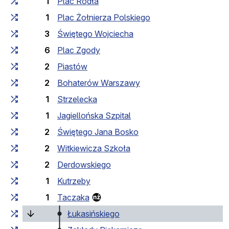
1
Plac Rodła
1
Plac Żołnierza Polskiego
3
Świętego Wojciecha
6
Plac Zgody
2
Piastów
2
Bohaterów Warszawy
1
Strzelecka
1
Jagiellońska Szpital
2
Świętego Jana Bosko
2
Witkiewicza Szkoła
2
Derdowskiego
1
Kutrzeby
1
Taczaka
(laufende Haltestelle)
Łukasińskiego