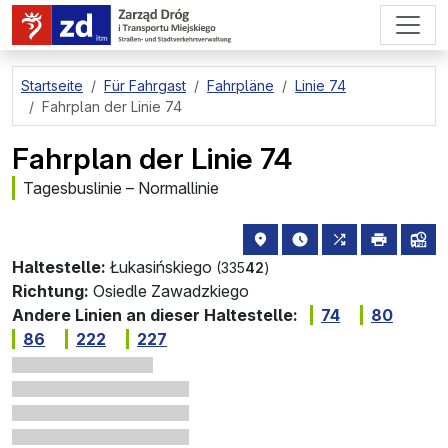
zum Hauptinhalt springen
Startseite
Für Fahrgast
Fahrpläne
Linie 74
Fahrplan der Linie 74
Fahrplan der Linie 74
Tagesbuslinie – Normallinie
Haltestellenstandort auf de
die nächsten Abfahrt
alle Linien, di
drucken
Lin
Haltestelle:
Łukasińskiego
(335
42
)
Richtung:
Osiedle Zawadzkiego
Andere Linien an dieser Haltestelle:
74
80
86
222
227