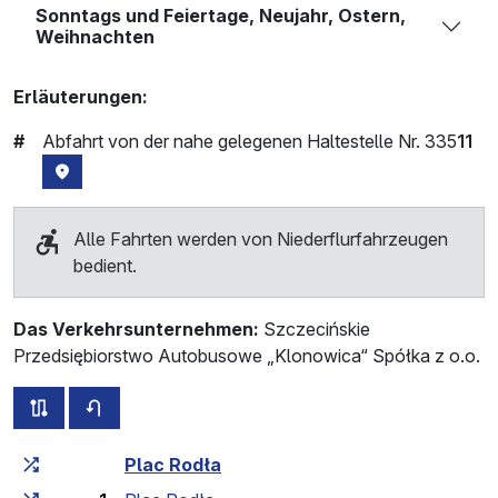
Sonntags und Feiertage, Neujahr, Ostern,
Weihnachten
Erläuterungen:
#
Abfahrt von der nahe gelegenen Haltestelle Nr. 335
11
Haltestellenstandort auf der Karte
Alle Fahrten werden von Niederflurfahrzeugen
bedient.
Das Verkehrsunternehmen:
Szczecińskie
Przedsiębiorstwo Autobusowe „Klonowica“ Spółka z o.o.
alle Strecken dieser Linie
Fahrplan für die Gegenrichtung
Fahrtzeit zunehmend
Fahrtzeit zwischen den Haltes
Plac Rodła