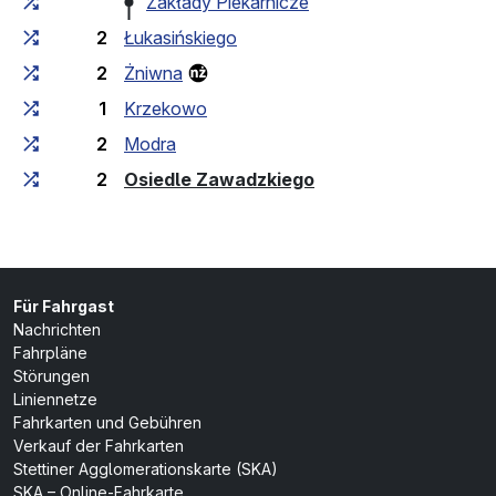
Zakłady Piekarnicze
2
Łukasińskiego
2
Żniwna
1
Krzekowo
2
Modra
(Endhaltestelle)
2
Osiedle Zawadzkiego
Für Fahrgast
Nachrichten
Fahrpläne
Störungen
Liniennetze
Fahrkarten und Gebühren
Verkauf der Fahrkarten
Stettiner Agglomerationskarte (SKA)
SKA – Online-Fahrkarte