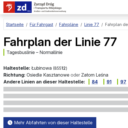
zum Hauptinhalt springen
Startseite
Für Fahrgast
Fahrpläne
Linie 77
Fahrplan de
Fahrplan der Linie 77
Tagesbuslinie – Normallinie
Haltestelle:
Łubinowa
(855
12
)
Richtung:
Osiedle Kasztanowe
oder
Załom Leśna
Andere Linien an dieser Haltestelle:
84
91
97
Mehr Abfahrten von dieser Haltestelle