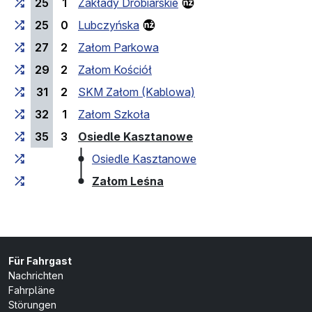
25
1
Zakłady Drobiarskie
25
0
Lubczyńska
27
2
Załom Parkowa
29
2
Załom Kościół
31
2
SKM Załom (Kablowa)
32
1
Załom Szkoła
(Endhaltestelle)
35
3
Osiedle Kasztanowe
Osiedle Kasztanowe
(Endhaltestelle)
Załom Leśna
Für Fahrgast
Nachrichten
Fahrpläne
Störungen