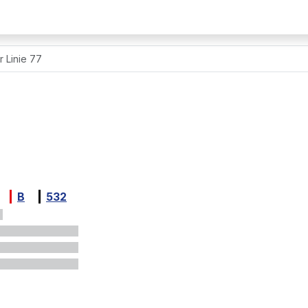
r Linie 77
B
532