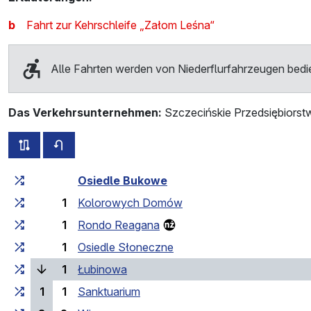
b
Fahrt zur Kehrschleife „Załom Leśna“
Alle Fahrten werden von Niederflurfahrzeugen bedi
Das Verkehrsunternehmen:
Szczecińskie Przedsiębiorst
alle Strecken dieser Linie
Fahrplan für die Gegenrichtung
Fahrtzeit zunehmend
Fahrtzeit zwischen den Haltes
Osiedle Bukowe
1
Kolorowych Domów
1
Rondo Reagana
1
Osiedle Słoneczne
(laufende Haltestelle)
1
Łubinowa
1
1
Sanktuarium