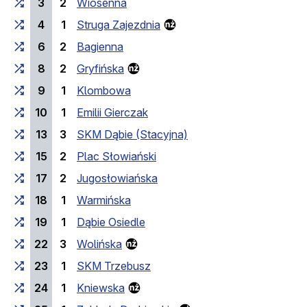
3
2
Wiosenna
4
1
Struga Zajezdnia
6
2
Bagienna
8
2
Gryfińska
9
1
Klombowa
10
1
Emilii Gierczak
13
3
SKM Dąbie (Stacyjna)
15
2
Plac Słowiański
17
2
Jugosłowiańska
18
1
Warmińska
19
1
Dąbie Osiedle
22
3
Wolińska
23
1
SKM Trzebusz
24
1
Kniewska