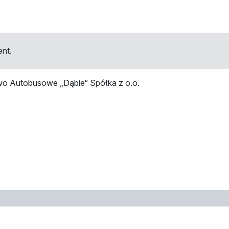
ent.
wo Autobusowe „Dąbie“ Spółka z o.o.
tellen
Haltestelle