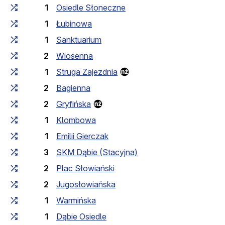
1
Osiedle Słoneczne
1
Łubinowa
1
Sanktuarium
2
Wiosenna
1
Struga Zajezdnia
2
Bagienna
2
Gryfińska
1
Klombowa
1
Emilii Gierczak
3
SKM Dąbie (Stacyjna)
2
Plac Słowiański
2
Jugosłowiańska
1
Warmińska
1
Dąbie Osiedle