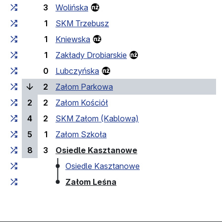
3
Wolińska
1
SKM Trzebusz
1
Kniewska
1
Zakłady Drobiarskie
0
Lubczyńska
(laufende Haltestelle)
2
Załom Parkowa
2
2
Załom Kościół
4
2
SKM Załom (Kablowa)
5
1
Załom Szkoła
(Endhaltestelle)
8
3
Osiedle Kasztanowe
Osiedle Kasztanowe
(Endhaltestelle)
Załom Leśna