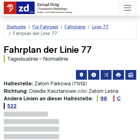
zum Hauptinhalt springen
Startseite
Für Fahrgast
Fahrpläne
Linie 77
Fahrplan der Linie 77
Fahrplan der Linie 77
Tagesbuslinie – Normallinie
Haltestellenstandort auf de
die nächsten Abfahrt
alle Linien, d
drucken
Lin
Haltestelle:
Załom Parkowa
(719
12
)
Richtung:
Osiedle Kasztanowe
oder
Załom Leśna
Andere Linien an dieser Haltestelle:
96
C
522