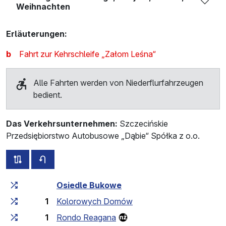
Weihnachten
Erläuterungen:
b
Fahrt zur Kehrschleife „Załom Leśna“
Alle Fahrten werden von Niederflurfahrzeugen
bedient.
Das Verkehrsunternehmen:
Szczecińskie
Przedsiębiorstwo Autobusowe „Dąbie“ Spółka z o.o.
alle Strecken dieser Linie
Fahrplan für die Gegenrichtung
Fahrtzeit zunehmend
Fahrtzeit zwischen den Haltes
Osiedle Bukowe
1
Kolorowych Domów
1
Rondo Reagana