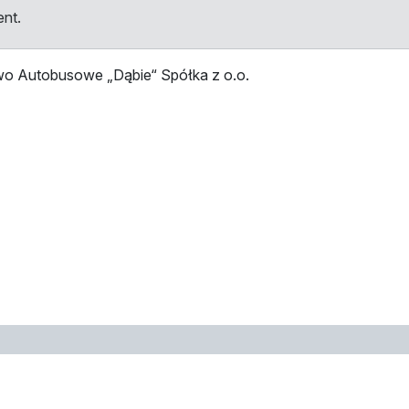
ent.
wo Autobusowe „Dąbie“ Spółka z o.o.
tellen
Haltestelle