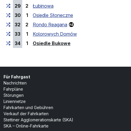
29
2
Łubinowa
30
1
Osiedle Słoneczne
32
2
Rondo Reagana
33
1
Kolorowych Domów
(Endhaltestelle)
34
1
Osiedle Bukowe
Für Fahrgast
Nachrichten
Fahrpläne
Störungen
Liniennetze
Fahrkarten und Gebühren
Verkauf der Fahrkarten
Stettiner Agglomerationskarte (SKA)
SKA – Online-Fahrkarte