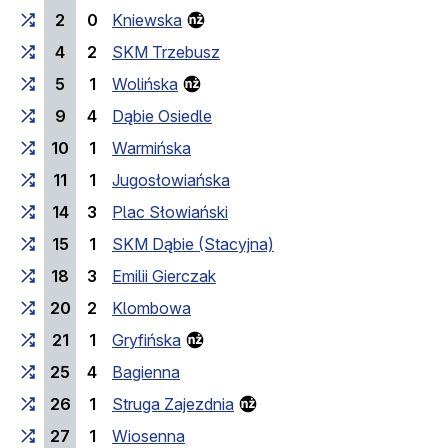
2
0
Kniewska
4
2
SKM Trzebusz
5
1
Wolińska
9
4
Dąbie Osiedle
10
1
Warmińska
11
1
Jugosłowiańska
14
3
Plac Słowiański
15
1
SKM Dąbie (Stacyjna)
18
3
Emilii Gierczak
20
2
Klombowa
21
1
Gryfińska
25
4
Bagienna
26
1
Struga Zajezdnia
27
1
Wiosenna