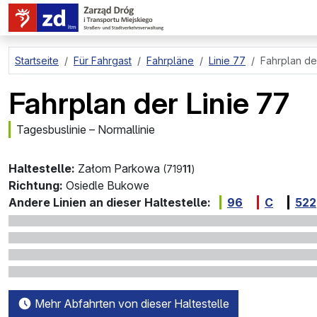
zum Hauptinhalt springen
Startseite
Für Fahrgast
Fahrpläne
Linie 77
Fahrplan de
Fahrplan der Linie 77
Tagesbuslinie – Normallinie
Haltestelle:
Załom Parkowa
(719
11
)
Richtung:
Osiedle Bukowe
Andere Linien an dieser Haltestelle:
96
C
522
Mehr Abfahrten von dieser Haltestelle