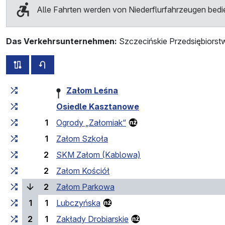
Alle Fahrten werden von Niederflurfahrzeugen bedi
Das Verkehrsunternehmen:
Szczecińskie Przedsiębiorst
alle Strecken dieser Linie
Fahrplan für die Gegenrichtung
Fahrtzeit zunehmend
Fahrtzeit zwischen den Haltes
Załom Leśna
Osiedle Kasztanowe
1
Ogrody „Załomiak“
1
Załom Szkoła
2
SKM Załom (Kablowa)
2
Załom Kościół
(laufende Haltestelle)
2
Załom Parkowa
1
1
Lubczyńska
2
1
Zakłady Drobiarskie