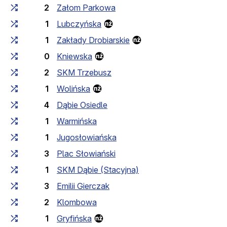
2
Załom Parkowa
1
Lubczyńska
1
Zakłady Drobiarskie
0
Kniewska
2
SKM Trzebusz
1
Wolińska
4
Dąbie Osiedle
1
Warmińska
1
Jugosłowiańska
3
Plac Słowiański
1
SKM Dąbie (Stacyjna)
3
Emilii Gierczak
2
Klombowa
1
Gryfińska