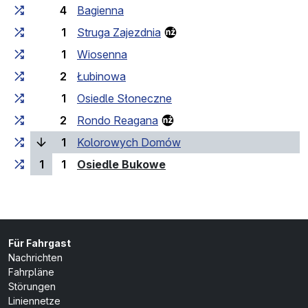
4
Bagienna
1
Struga Zajezdnia
1
Wiosenna
2
Łubinowa
1
Osiedle Słoneczne
2
Rondo Reagana
(laufende Haltestelle)
1
Kolorowych Domów
(Endhaltestelle)
1
1
Osiedle Bukowe
Für Fahrgast
Nachrichten
Fahrpläne
Störungen
Liniennetze