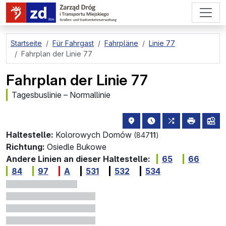
zum Hauptinhalt springen
Startseite
Für Fahrgast
Fahrpläne
Linie 77
Fahrplan der Linie 77
Fahrplan der Linie 77
Tagesbuslinie – Normallinie
Haltestellenstandort auf de
die nächsten Abfahrt
alle Linien, d
drucken
Lin
Haltestelle:
Kolorowych Domów
(847
11
)
Richtung:
Osiedle Bukowe
Andere Linien an dieser Haltestelle:
65
66
84
97
A
531
532
534