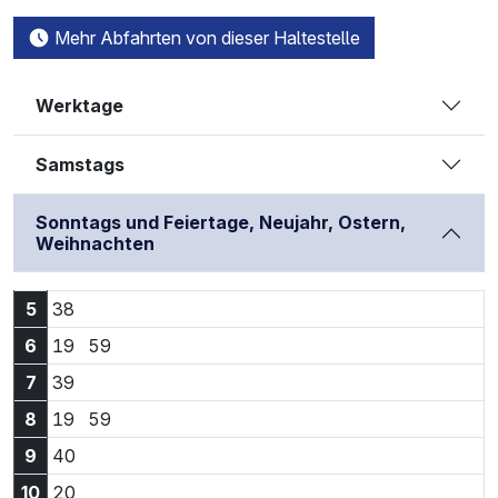
Mehr Abfahrten von dieser Haltestelle
Werktage
Samstags
Sonntags und Feiertage, Neujahr, Ostern,
Weihnachten
5:38 Uhr
5
38
6:19 Uhr
6:59 Uhr
6
19
59
7:39 Uhr
7
39
8:19 Uhr
8:59 Uhr
8
19
59
9:40 Uhr
9
40
10:20 Uhr
10
20