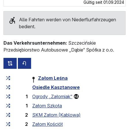
Gültig seit 01.09.2024
Alle Fahrten werden von Niederflurfahrzeugen
bedient.
Das Verkehrsunternehmen:
Szczecińskie
Przedsiębiorstwo Autobusowe „Dąbie“ Spółka z o.o.
alle Strecken dieser Linie
Fahrplan für die Gegenrichtung
Fahrtzeit zunehmend
Fahrtzeit zwischen den Haltes
Załom Leśna
Osiedle Kasztanowe
1
Ogrody „Załomiak“
1
Załom Szkoła
2
SKM Załom (Kablowa)
2
Załom Kościół