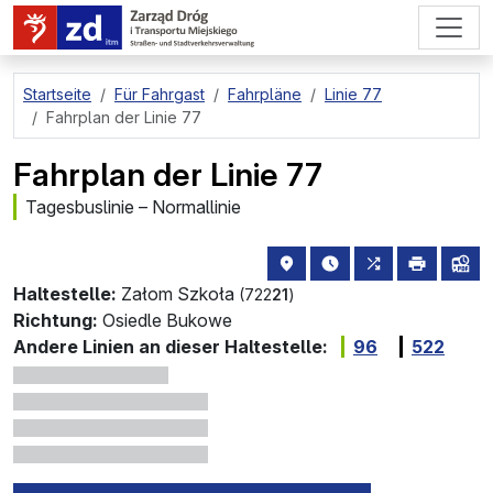
zum Hauptinhalt springen
Startseite
Für Fahrgast
Fahrpläne
Linie 77
Fahrplan der Linie 77
Fahrplan der Linie 77
Tagesbuslinie – Normallinie
Haltestellenstandort auf de
die nächsten Abfahrt
alle Linien, di
drucken
Lin
Haltestelle:
Załom Szkoła
(722
21
)
Richtung:
Osiedle Bukowe
Andere Linien an dieser Haltestelle:
96
522