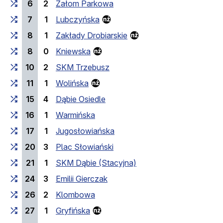
6
2
Załom Parkowa
7
1
Lubczyńska
8
1
Zakłady Drobiarskie
8
0
Kniewska
10
2
SKM Trzebusz
11
1
Wolińska
15
4
Dąbie Osiedle
16
1
Warmińska
17
1
Jugosłowiańska
20
3
Plac Słowiański
21
1
SKM Dąbie (Stacyjna)
24
3
Emilii Gierczak
26
2
Klombowa
27
1
Gryfińska