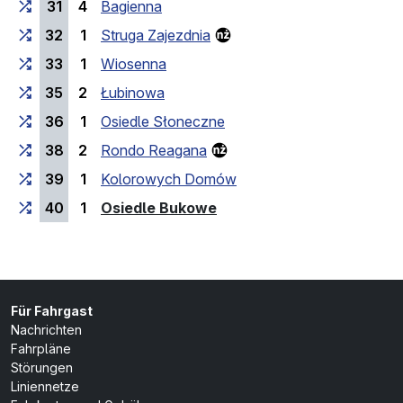
31
4
Bagienna
32
1
Struga Zajezdnia
33
1
Wiosenna
35
2
Łubinowa
36
1
Osiedle Słoneczne
38
2
Rondo Reagana
39
1
Kolorowych Domów
(Endhaltestelle)
40
1
Osiedle Bukowe
Für Fahrgast
Nachrichten
Fahrpläne
Störungen
Liniennetze