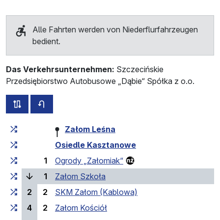
Alle Fahrten werden von Niederflurfahrzeugen
bedient.
Das Verkehrsunternehmen:
Szczecińskie
Przedsiębiorstwo Autobusowe „Dąbie“ Spółka z o.o.
alle Strecken dieser Linie
Fahrplan für die Gegenrichtung
Fahrtzeit zunehmend
Fahrtzeit zwischen den Haltes
Załom Leśna
Osiedle Kasztanowe
1
Ogrody „Załomiak“
(laufende Haltestelle)
1
Załom Szkoła
2
2
SKM Załom (Kablowa)
4
2
Załom Kościół