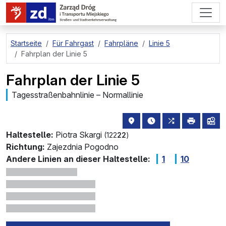
zum Hauptinhalt springen
Startseite
Für Fahrgast
Fahrpläne
Linie 5
Fahrplan der Linie 5
Fahrplan der Linie 5
Tagesstraßenbahnlinie – Normallinie
Haltestellenstandort auf de
die nächsten Abfahrt
alle Linien, di
drucken
Lin
Haltestelle:
Piotra Skargi
(122
22
)
Richtung:
Zajezdnia Pogodno
Andere Linien an dieser Haltestelle:
1
10