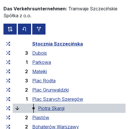
Das Verkehrsunternehmen:
Tramwaje Szczecińskie
Spółka z o.o.
alle Strecken dieser Linie
Fahrplan für die Gegenrichtung
zusätzliche Haltestellen
Fahrtzeit zunehmend
Fahrtzeit zwischen den Haltes
Stocznia Szczecińska
3
Dubois
1
Parkowa
2
Matejki
3
Plac Rodła
2
Plac Grunwaldzki
1
Plac Szarych Szeregów
(laufende Haltestelle)
Piotra Skargi
2
Piastów
2
Bohaterów Warszawy