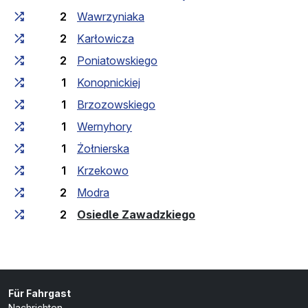
2
Wawrzyniaka
2
Karłowicza
2
Poniatowskiego
1
Konopnickiej
1
Brzozowskiego
1
Wernyhory
1
Żołnierska
1
Krzekowo
2
Modra
(Endhaltestelle)
2
Osiedle Zawadzkiego
Für Fahrgast
Nachrichten