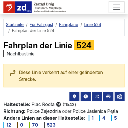
zum Hauptinhalt springen
Startseite
Für Fahrgast
Fahrpläne
Linie 524
Fahrplan der Linie 524
Fahrplan der Linie
524
Nachtbuslinie
Diese Linie verkehrt auf einer geänderten
Strecke.
Haltestellenstandort auf de
die nächsten Abfahrt
alle Linien, di
drucken
Lin
Haltestelle:
Plac Rodła
(115
42
)
Richtung:
Police Zajezdnia
oder
Police Jasienica Pętla
Andere Linien an dieser Haltestelle:
1
4
5
12
0
70
523