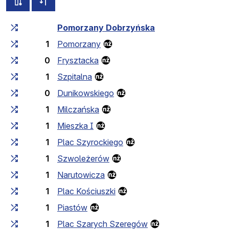
alle Strecken dieser Linie
Fahrplan für die Gegenrichtung
Fahrtzeit zunehmend
Fahrtzeit zwischen den Haltes
Pomorzany Dobrzyńska
1
Pomorzany
0
Frysztacka
1
Szpitalna
0
Dunikowskiego
1
Milczańska
1
Mieszka I
1
Plac Szyrockiego
1
Szwoleżerów
1
Narutowicza
1
Plac Kościuszki
1
Piastów
1
Plac Szarych Szeregów