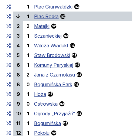
1
Plac Grunwaldzki
(laufende Haltestelle)
1
Plac Rodła
2
2
Matejki
3
1
Sczanieckiej
4
1
Wilcza Wiadukt
5
1
Staw Brodowski
6
1
Komuny Paryskiej
8
2
Jana z Czarnolasu
8
0
Bogumińska Park
9
1
Hoża
9
0
Ostrowska
10
1
Ogrody „Przyjaźń“
11
1
Bogumińska
12
1
Pokoju