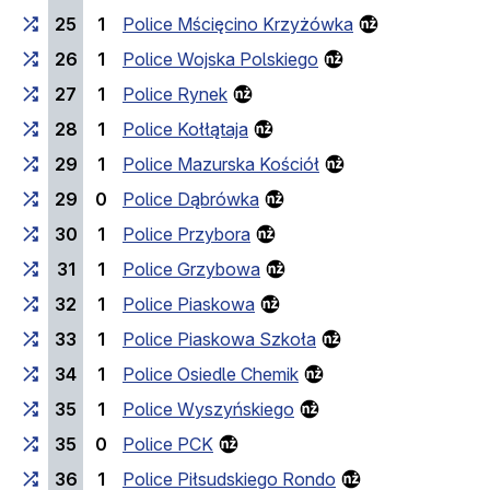
25
1
Police Mścięcino Krzyżówka
26
1
Police Wojska Polskiego
27
1
Police Rynek
28
1
Police Kołłątaja
29
1
Police Mazurska Kościół
29
0
Police Dąbrówka
30
1
Police Przybora
31
1
Police Grzybowa
32
1
Police Piaskowa
33
1
Police Piaskowa Szkoła
34
1
Police Osiedle Chemik
35
1
Police Wyszyńskiego
35
0
Police PCK
36
1
Police Piłsudskiego Rondo