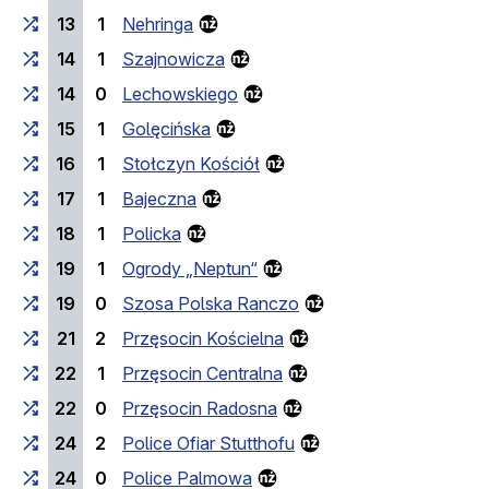
13
1
Nehringa
14
1
Szajnowicza
14
0
Lechowskiego
15
1
Golęcińska
16
1
Stołczyn Kościół
17
1
Bajeczna
18
1
Policka
19
1
Ogrody „Neptun“
19
0
Szosa Polska Ranczo
21
2
Przęsocin Kościelna
22
1
Przęsocin Centralna
22
0
Przęsocin Radosna
24
2
Police Ofiar Stutthofu
24
0
Police Palmowa