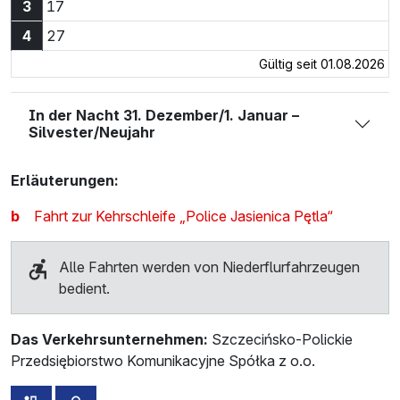
3:17 Uhr
3
17
4:27 Uhr
4
27
Gültig seit 01.08.2026
In der Nacht 31. Dezember/1. Januar –
Silvester/Neujahr
Erläuterungen:
b
Fahrt zur Kehrschleife „Police Jasienica Pętla“
Alle Fahrten werden von Niederflurfahrzeugen
bedient.
Das Verkehrsunternehmen:
Szczecińsko-Polickie
Przedsiębiorstwo Komunikacyjne Spółka z o.o.