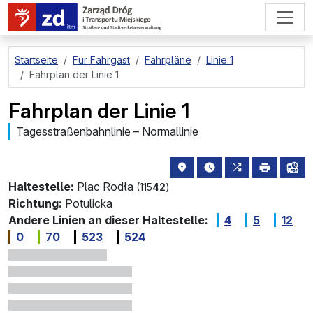
zum Hauptinhalt springen
Startseite
Für Fahrgast
Fahrpläne
Linie 1
Fahrplan der Linie 1
Fahrplan der Linie 1
Tagesstraßenbahnlinie – Normallinie
Haltestellenstandort auf de
die nächsten Abfahrt
alle Linien, di
drucken
Lin
Haltestelle:
Plac Rodła
(115
42
)
Richtung:
Potulicka
Andere Linien an dieser Haltestelle:
4
5
12
0
70
523
524