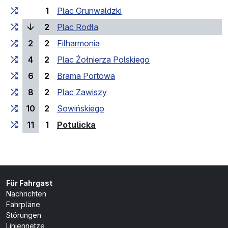
1
Plac Grunwaldzki
(laufende Haltestelle)
2
Plac Rodła
2
2
Filharmonia
4
2
Plac Żołnierza Polskiego
6
2
Brama Portowa
8
2
Plac Zawiszy
10
2
Sowińskiego
(Endhaltestelle)
11
1
Potulicka
Für Fahrgast
Nachrichten
Fahrpläne
Störungen
Liniennetze