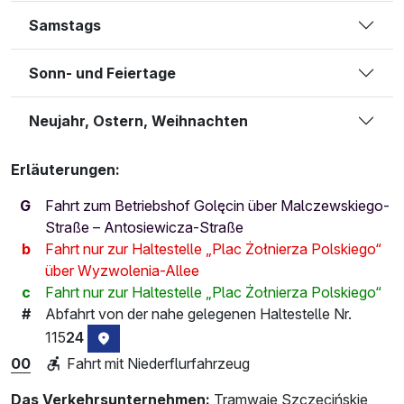
Samstags
Sonn- und Feiertage
Neujahr, Ostern, Weihnachten
Erläuterungen:
G
Fahrt zum Betriebshof Golęcin über Malczewskiego-
Straße – Antosiewicza-Straße
b
Fahrt nur zur Haltestelle „Plac Żołnierza Polskiego“
über Wyzwolenia-Allee
c
Fahrt nur zur Haltestelle „Plac Żołnierza Polskiego“
#
Abfahrt von der nahe gelegenen Haltestelle Nr.
115
24
Haltestellenstandort auf der Karte
00
Fahrt mit Niederflurfahrzeug
Das Verkehrsunternehmen:
Tramwaje Szczecińskie