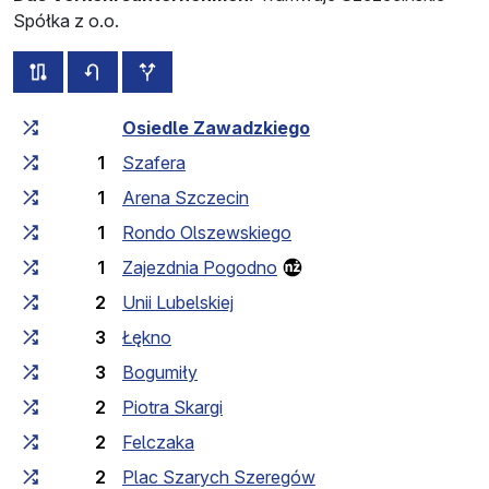
Spółka z o.o.
alle Strecken dieser Linie
Fahrplan für die Gegenrichtung
zusätzliche Haltestellen
Fahrtzeit zunehmend
Fahrtzeit zwischen den Haltes
Osiedle Zawadzkiego
1
Szafera
1
Arena Szczecin
1
Rondo Olszewskiego
1
Zajezdnia Pogodno
2
Unii Lubelskiej
3
Łękno
3
Bogumiły
2
Piotra Skargi
2
Felczaka
2
Plac Szarych Szeregów