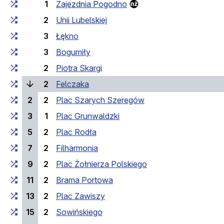
1
Zajezdnia Pogodno
2
Unii Lubelskiej
3
Łękno
3
Bogumiły
2
Piotra Skargi
(laufende Haltestelle)
2
Felczaka
2
2
Plac Szarych Szeregów
3
1
Plac Grunwaldzki
5
2
Plac Rodła
7
2
Filharmonia
9
2
Plac Żołnierza Polskiego
11
2
Brama Portowa
13
2
Plac Zawiszy
15
2
Sowińskiego