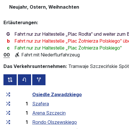
Neujahr, Ostern, Weihnachten
Erläuterungen:
G
Fahrt nur zur Haltestelle „Plac Rodła“ und weiter zu
b
Fahrt nur zur Haltestelle „Plac Żołnierza Polskiego“ 
c
Fahrt nur zur Haltestelle „Plac Żołnierza Polskiego“
00
Fahrt mit Niederflurfahrzeug
Das Verkehrsunternehmen:
Tramwaje Szczecińskie Spółk
alle Strecken dieser Linie
Fahrplan für die Gegenrichtung
zusätzliche Haltestellen
Fahrtzeit zunehmend
Fahrtzeit zwischen den Haltes
Osiedle Zawadzkiego
1
Szafera
1
Arena Szczecin
1
Rondo Olszewskiego