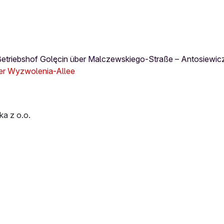
m Betriebshof Golęcin über Malczewskiego-Straße – Antosiewi
über Wyzwolenia-Allee
a z o.o.
tellen
Haltestelle