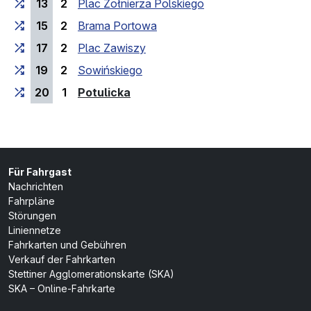
13
2
Plac Żołnierza Polskiego
15
2
Brama Portowa
17
2
Plac Zawiszy
19
2
Sowińskiego
(Endhaltestelle)
20
1
Potulicka
Für Fahrgast
Nachrichten
Fahrpläne
Störungen
Liniennetze
Fahrkarten und Gebühren
Verkauf der Fahrkarten
Stettiner Agglomerationskarte (SKA)
SKA – Online-Fahrkarte