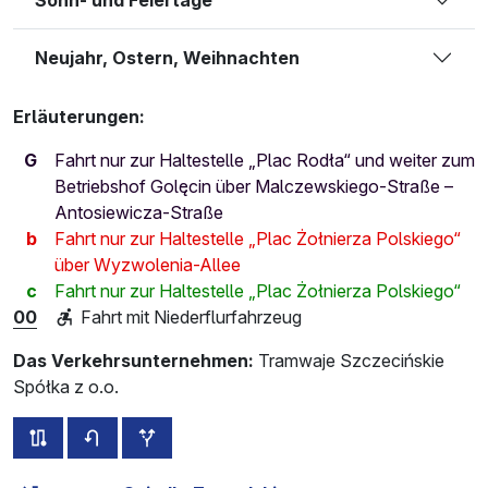
Neujahr, Ostern, Weihnachten
Erläuterungen:
G
Fahrt nur zur Haltestelle „Plac Rodła“ und weiter zum
Betriebshof Golęcin über Malczewskiego-Straße –
Antosiewicza-Straße
b
Fahrt nur zur Haltestelle „Plac Żołnierza Polskiego“
über Wyzwolenia-Allee
c
Fahrt nur zur Haltestelle „Plac Żołnierza Polskiego“
00
Fahrt mit Niederflurfahrzeug
Das Verkehrsunternehmen:
Tramwaje Szczecińskie
Spółka z o.o.
alle Strecken dieser Linie
Fahrplan für die Gegenrichtung
zusätzliche Haltestellen