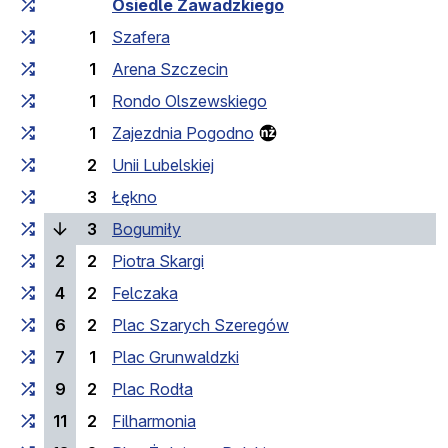
Fahrtzeit zunehmend
Fahrtzeit zwischen den Haltes
Osiedle Zawadzkiego
1
Szafera
1
Arena Szczecin
1
Rondo Olszewskiego
1
Zajezdnia Pogodno
2
Unii Lubelskiej
3
Łękno
(laufende Haltestelle)
3
Bogumiły
2
2
Piotra Skargi
4
2
Felczaka
6
2
Plac Szarych Szeregów
7
1
Plac Grunwaldzki
9
2
Plac Rodła
11
2
Filharmonia