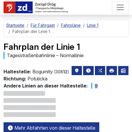
zum Hauptinhalt springen
Startseite
Für Fahrgast
Fahrpläne
Linie 1
Fahrplan der Linie 1
Fahrplan der Linie 1
Tagesstraßenbahnlinie – Normallinie
Haltestellenstandort auf de
die nächsten Abfahrt
alle Linien, di
drucken
Lin
Haltestelle:
Bogumiły
(308
12
)
Richtung:
Potulicka
Andere Linien an dieser Haltestelle:
9
Mehr Abfahrten von dieser Haltestelle