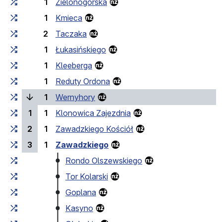
1
Zielonogórska
1
Kmieca
2
Taczaka
1
Łukasińskiego
1
Kleeberga
1
Reduty Ordona
(laufende Haltestelle)
1
Wernyhory
1
1
Klonowica Zajezdnia
2
1
Zawadzkiego Kościół
3
1
Zawadzkiego
Rondo Olszewskiego
Tor Kolarski
Goplana
Kasyno