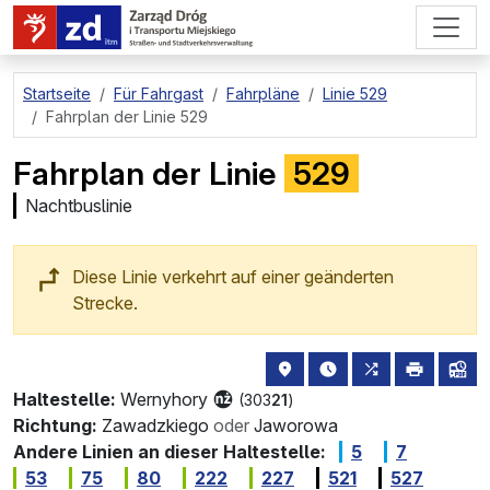
zum Hauptinhalt springen
Startseite
Für Fahrgast
Fahrpläne
Linie 529
Fahrplan der Linie 529
Fahrplan der Linie
529
Nachtbuslinie
Diese Linie verkehrt auf einer geänderten
Strecke.
Haltestellenstandort auf de
die nächsten Abfahrt
alle Linien, di
drucken
Lin
Haltestelle:
Wernyhory
(303
21
)
Richtung:
Zawadzkiego
oder
Jaworowa
Andere Linien an dieser Haltestelle:
5
7
53
75
80
222
227
521
527