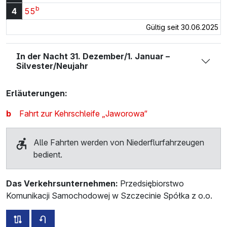
b
4:55 Uhr
4
55
Gültig seit 30.06.2025
In der Nacht 31. Dezember/1. Januar –
Silvester/Neujahr
Erläuterungen:
b
Fahrt zur Kehrschleife „Jaworowa“
Alle Fahrten werden von Niederflurfahrzeugen
bedient.
Das Verkehrsunternehmen:
Przedsiębiorstwo
Komunikacji Samochodowej w Szczecinie Spółka z o.o.
alle Strecken dieser Linie
Fahrplan für die Gegenrichtung