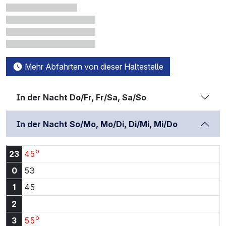
Mehr Abfahrten von dieser Haltestelle
In der Nacht Do/Fr, Fr/Sa, Sa/So
In der Nacht So/Mo, Mo/Di, Di/Mi, Mi/Do
b
23:45 Uhr
23
45
0:53 Uhr
0
53
1:45 Uhr
1
45
2
b
3:55 Uhr
3
55