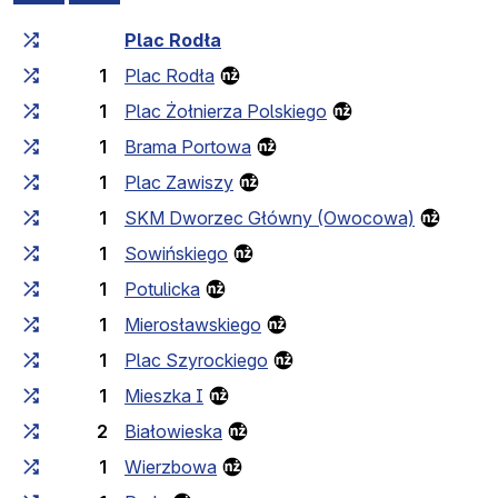
Fahrtzeit zunehmend
Fahrtzeit zwischen den Haltes
Plac Rodła
1
Plac Rodła
1
Plac Żołnierza Polskiego
1
Brama Portowa
1
Plac Zawiszy
1
SKM Dworzec Główny (Owocowa)
1
Sowińskiego
1
Potulicka
1
Mierosławskiego
1
Plac Szyrockiego
1
Mieszka I
2
Białowieska
1
Wierzbowa