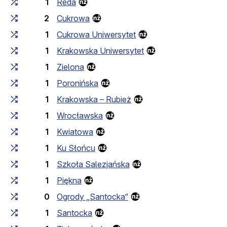
1
Reda
2
Cukrowa
1
Cukrowa Uniwersytet
1
Krakowska Uniwersytet
1
Zielona
1
Poronińska
1
Krakowska – Rubież
1
Wrocławska
1
Kwiatowa
1
Ku Słońcu
1
Szkoła Salezjańska
1
Piękna
0
Ogrody „Santocka“
1
Santocka