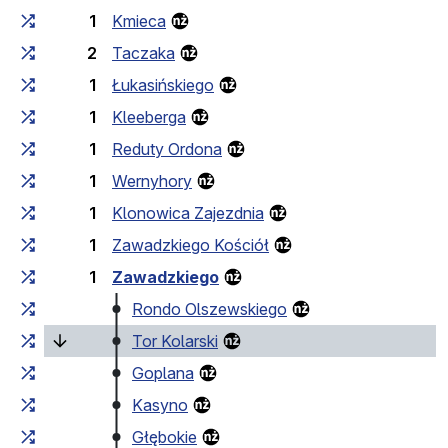
1
Kmieca
2
Taczaka
1
Łukasińskiego
1
Kleeberga
1
Reduty Ordona
1
Wernyhory
1
Klonowica Zajezdnia
1
Zawadzkiego Kościół
1
Zawadzkiego
Rondo Olszewskiego
(laufende Haltestelle)
Tor Kolarski
Goplana
Kasyno
Głębokie