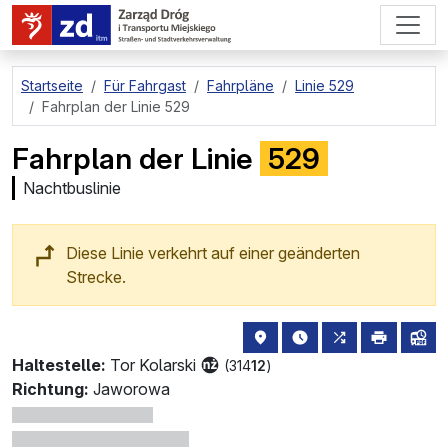
zum Hauptinhalt springen
Startseite
Für Fahrgast
Fahrpläne
Linie 529
Fahrplan der Linie 529
Fahrplan der Linie
529
Nachtbuslinie
Diese Linie verkehrt auf einer geänderten
Strecke.
Haltestellenstandort auf de
die nächsten Abfahrt
alle Linien, di
drucken
Lin
Haltestelle:
Tor Kolarski
(314
12
)
Richtung:
Jaworowa