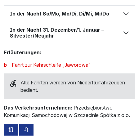
In der Nacht So/Mo, Mo/Di, Di/Mi, Mi/Do
In der Nacht 31. Dezember/1. Januar –
Silvester/Neujahr
Erläuterungen:
b
Fahrt zur Kehrschleife „Jaworowa“
Alle Fahrten werden von Niederflurfahrzeugen
bedient.
Das Verkehrsunternehmen:
Przedsiębiorstwo
Komunikacji Samochodowej w Szczecinie Spółka z o.o.
alle Strecken dieser Linie
Fahrplan für die Gegenrichtung