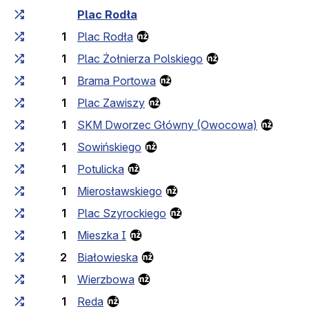
Fahrtzeit zunehmend
Fahrtzeit zwischen den Haltes
Plac Rodła
1
Plac Rodła
1
Plac Żołnierza Polskiego
1
Brama Portowa
1
Plac Zawiszy
1
SKM Dworzec Główny (Owocowa)
1
Sowińskiego
1
Potulicka
1
Mierosławskiego
1
Plac Szyrockiego
1
Mieszka I
2
Białowieska
1
Wierzbowa
1
Reda