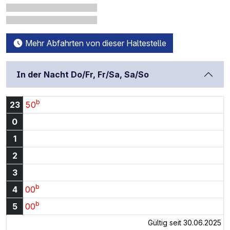
Mehr Abfahrten von dieser Haltestelle
In der Nacht Do/Fr, Fr/Sa, Sa/So
b
23:50 Uhr
23
50
0
1
2
3
b
4:00 Uhr
4
00
b
5:00 Uhr
5
00
Gültig seit 30.06.2025