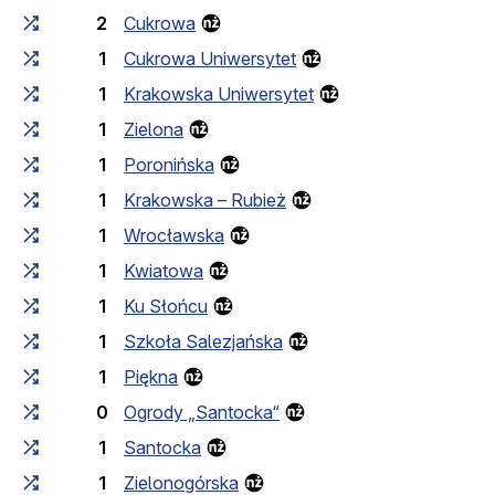
2
Cukrowa
1
Cukrowa Uniwersytet
1
Krakowska Uniwersytet
1
Zielona
1
Poronińska
1
Krakowska – Rubież
1
Wrocławska
1
Kwiatowa
1
Ku Słońcu
1
Szkoła Salezjańska
1
Piękna
0
Ogrody „Santocka“
1
Santocka
1
Zielonogórska