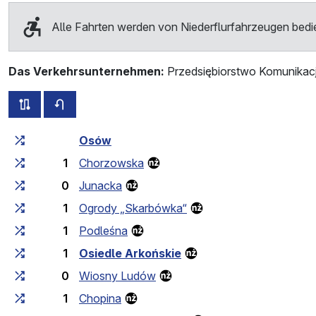
Alle Fahrten werden von Niederflurfahrzeugen bedi
Das Verkehrsunternehmen:
Przedsiębiorstwo Komunikac
alle Strecken dieser Linie
Fahrplan für die Gegenrichtung
Fahrtzeit zunehmend
Fahrtzeit zwischen den Haltes
Osów
1
Chorzowska
0
Junacka
1
Ogrody „Skarbówka“
1
Podleśna
1
Osiedle Arkońskie
0
Wiosny Ludów
1
Chopina