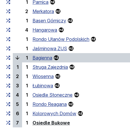
1
Parnica
2
Merkatora
1
Basen Górniczy
4
Hangarowa
1
Rondo Ułanów Podolskich
1
Jaśminowa ZUS
(laufende Haltestelle)
1
Bagienna
1
1
Struga Zajezdnia
2
1
Wiosenna
3
1
Łubinowa
4
1
Osiedle Słoneczne
5
1
Rondo Reagana
6
1
Kolorowych Domów
(Endhaltestelle)
7
1
Osiedle Bukowe