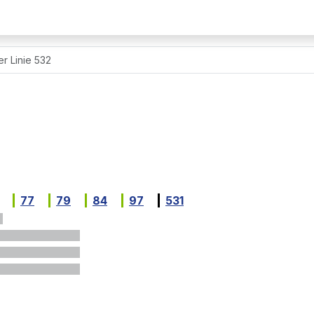
r Linie 532
77
79
84
97
531