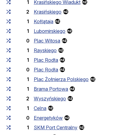
1
Krasińskiego Wiadukt
2
Krasińskiego
1
Kołłątaja
1
Lubomirskiego
0
Plac Witosa
1
Rayskiego
1
Plac Rodła
0
Plac Rodła
1
Plac Żołnierza Polskiego
1
Brama Portowa
2
Wyszyńskiego
1
Celna
0
Energetyków
1
SKM Port Centralny