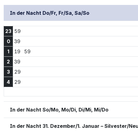
In der Nacht Do/Fr, Fr/Sa, Sa/So
23:59 Uhr
23
59
0:39 Uhr
0
39
1:19 Uhr
1:59 Uhr
1
19
59
2:39 Uhr
2
39
3:29 Uhr
3
29
4:29 Uhr
4
29
In der Nacht So/Mo, Mo/Di, Di/Mi, Mi/Do
In der Nacht 31. Dezember/1. Januar – Silvester/Ne