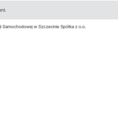
ent.
ji Samochodowej w Szczecinie Spółka z o.o.
tellen
Haltestelle