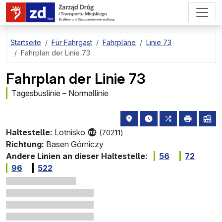
zum Hauptinhalt springen
Startseite
Für Fahrgast
Fahrpläne
Linie 73
Fahrplan der Linie 73
Fahrplan der Linie 73
Tagesbuslinie – Normallinie
Haltestellenstandort auf de
die nächsten Abfahrt
alle Linien, di
drucken
Lin
Haltestelle:
Lotnisko
(702
11
)
Richtung:
Basen Górniczy
Andere Linien an dieser Haltestelle:
56
72
96
522