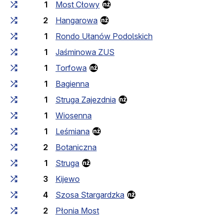
1
Most Cłowy
2
Hangarowa
1
Rondo Ułanów Podolskich
1
Jaśminowa ZUS
1
Torfowa
1
Bagienna
1
Struga Zajezdnia
1
Wiosenna
1
Leśmiana
2
Botaniczna
1
Struga
3
Kijewo
4
Szosa Stargardzka
2
Płonia Most