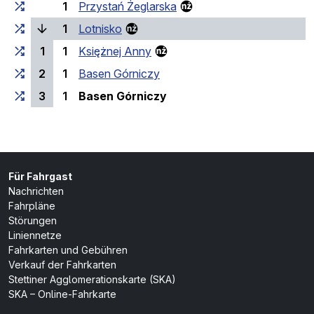
1
Przystań Żeglarska
(laufende Haltestelle)
1
Lotnisko
1
1
Księżnej Anny
2
1
Basen Górniczy
(Endhaltestelle)
3
1
Basen Górniczy
Für Fahrgast
Nachrichten
Fahrpläne
Störungen
Liniennetze
Fahrkarten und Gebühren
Verkauf der Fahrkarten
Stettiner Agglomerationskarte (SKA)
SKA – Online-Fahrkarte