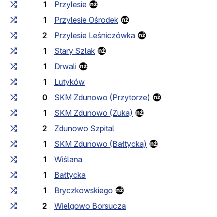
1
Przylesie
1
Przylesie Ośrodek
2
Przylesie Leśniczówka
1
Stary Szlak
1
Drwali
1
Lutyków
0
SKM Zdunowo (Przytorze)
1
SKM Zdunowo (Żuka)
2
Zdunowo Szpital
1
SKM Zdunowo (Bałtycka)
1
Wiślana
1
Bałtycka
1
Bryczkowskiego
2
Wielgowo Borsucza