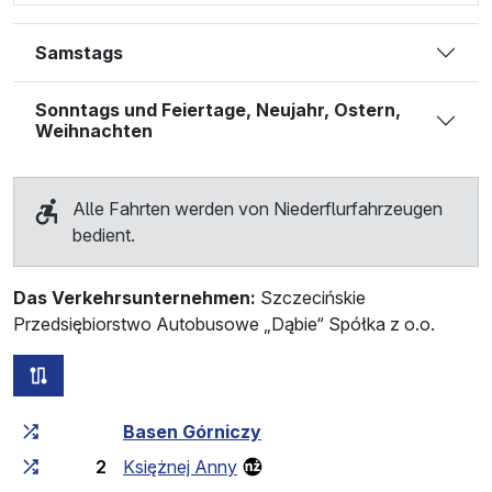
Samstags
Sonntags und Feiertage, Neujahr, Ostern,
Weihnachten
Alle Fahrten werden von Niederflurfahrzeugen
bedient.
Das Verkehrsunternehmen:
Szczecińskie
Przedsiębiorstwo Autobusowe „Dąbie“ Spółka z o.o.
alle Strecken dieser Linie
Fahrtzeit zunehmend
Fahrtzeit zwischen den Haltes
Basen Górniczy
2
Księżnej Anny