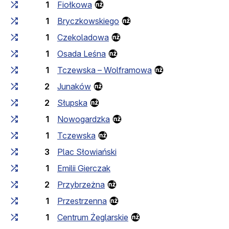
1
Fiołkowa
1
Bryczkowskiego
1
Czekoladowa
1
Osada Leśna
1
Tczewska – Wolframowa
2
Junaków
2
Słupska
1
Nowogardzka
1
Tczewska
3
Plac Słowiański
1
Emilii Gierczak
2
Przybrzeżna
1
Przestrzenna
1
Centrum Żeglarskie