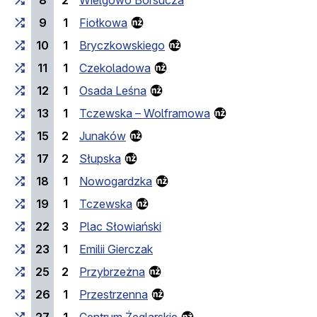
8
2
Wielgowo Borsucza
9
1
Fiołkowa
10
1
Bryczkowskiego
11
1
Czekoladowa
12
1
Osada Leśna
13
1
Tczewska – Wolframowa
15
2
Junaków
17
2
Słupska
18
1
Nowogardzka
19
1
Tczewska
22
3
Plac Słowiański
23
1
Emilii Gierczak
25
2
Przybrzeżna
26
1
Przestrzenna