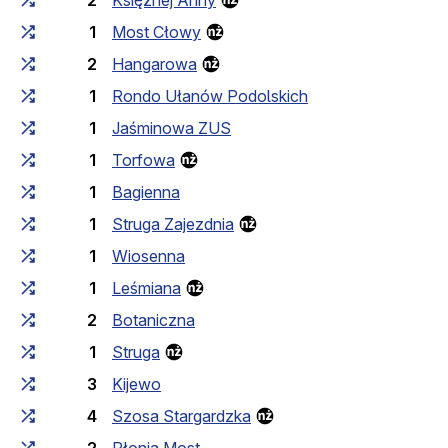
2
Księżnej Anny
1
Most Cłowy
2
Hangarowa
1
Rondo Ułanów Podolskich
1
Jaśminowa ZUS
1
Torfowa
1
Bagienna
1
Struga Zajezdnia
1
Wiosenna
1
Leśmiana
2
Botaniczna
1
Struga
3
Kijewo
4
Szosa Stargardzka