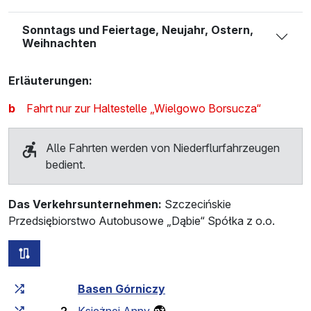
Sonntags und Feiertage, Neujahr, Ostern,
Weihnachten
Erläuterungen:
b
Fahrt nur zur Haltestelle „Wielgowo Borsucza“
Alle Fahrten werden von Niederflurfahrzeugen
bedient.
Das Verkehrsunternehmen:
Szczecińskie
Przedsiębiorstwo Autobusowe „Dąbie“ Spółka z o.o.
alle Strecken dieser Linie
Fahrtzeit zunehmend
Fahrtzeit zwischen den Haltes
Basen Górniczy