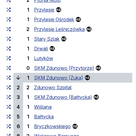
2
Płonia Most
1
Przylesie
1
Przylesie Ośrodek
2
Przylesie Leśniczówka
1
Stary Szlak
1
Drwali
1
Lutyków
0
SKM Zdunowo (Przytorze)
(laufende Haltestelle
1
SKM Zdunowo (Żuka)
2
2
Zdunowo Szpital
3
1
SKM Zdunowo (Bałtycka)
4
1
Wiślana
5
1
Bałtycka
6
1
Bryczkowskiego