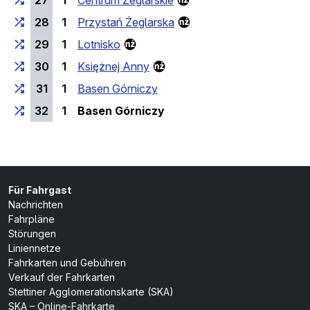
27
1
Centrum Żeglarskie
28
1
Przystań Żeglarska
29
1
Lotnisko
30
1
Księżnej Anny
31
1
Basen Górniczy
(Endhaltestelle)
32
1
Basen Górniczy
Für Fahrgast
Nachrichten
Fahrpläne
Störungen
Liniennetze
Fahrkarten und Gebühren
Verkauf der Fahrkarten
Stettiner Agglomerationskarte (SKA)
SKA – Online-Fahrkarte