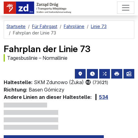
zum Hauptinhalt springen
Startseite
Für Fahrgast
Fahrpläne
Linie 73
Fahrplan der Linie 73
Fahrplan der Linie 73
Tagesbuslinie – Normallinie
Haltestellenstandort auf de
die nächsten Abfahrt
alle Linien, d
drucken
Lin
Haltestelle:
SKM Zdunowo (Żuka)
(736
21
)
Richtung:
Basen Górniczy
Andere Linien an dieser Haltestelle:
534