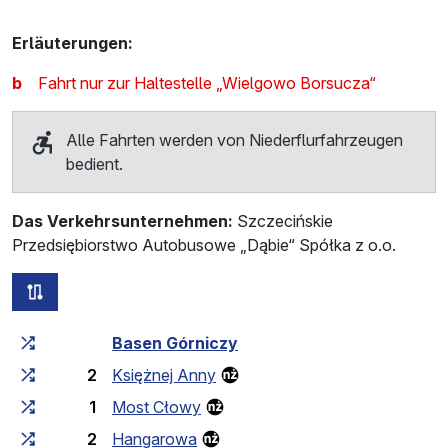
Erläuterungen:
b
Fahrt nur zur Haltestelle „Wielgowo Borsucza“
Alle Fahrten werden von Niederflurfahrzeugen
bedient.
Das Verkehrsunternehmen:
Szczecińskie
Przedsiębiorstwo Autobusowe „Dąbie“ Spółka z o.o.
alle Strecken dieser Linie
Fahrtzeit zunehmend
Fahrtzeit zwischen den Haltes
Basen Górniczy
2
Księżnej Anny
1
Most Cłowy
2
Hangarowa