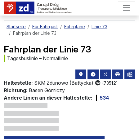
zum Hauptinhalt springen
Startseite
Für Fahrgast
Fahrpläne
Linie 73
Fahrplan der Linie 73
Fahrplan der Linie 73
Tagesbuslinie – Normallinie
Haltestellenstandort auf de
die nächsten Abfahrt
alle Linien, d
drucken
Lin
Haltestelle:
SKM Zdunowo (Bałtycka)
(735
12
)
Richtung:
Basen Górniczy
Andere Linien an dieser Haltestelle:
534