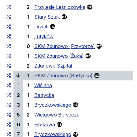
2
Przylesie Leśniczówka
1
Stary Szlak
1
Drwali
1
Lutyków
0
SKM Zdunowo (Przytorze)
1
SKM Zdunowo (Żuka)
2
Zdunowo Szpital
(laufende Haltes
1
SKM Zdunowo (Bałtycka)
1
1
Wiślana
2
1
Bałtycka
3
1
Bryczkowskiego
5
2
Wielgowo Borsucza
6
1
Fiołkowa
7
1
Bryczkowskiego