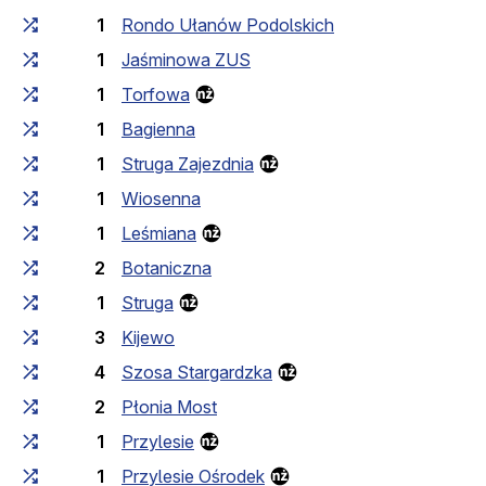
1
Rondo Ułanów Podolskich
1
Jaśminowa ZUS
1
Torfowa
1
Bagienna
1
Struga Zajezdnia
1
Wiosenna
1
Leśmiana
2
Botaniczna
1
Struga
3
Kijewo
4
Szosa Stargardzka
2
Płonia Most
1
Przylesie
1
Przylesie Ośrodek