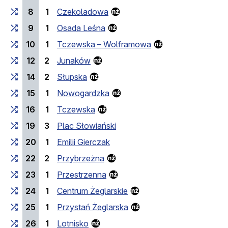
8
1
Czekoladowa
9
1
Osada Leśna
10
1
Tczewska – Wolframowa
12
2
Junaków
14
2
Słupska
15
1
Nowogardzka
16
1
Tczewska
19
3
Plac Słowiański
20
1
Emilii Gierczak
22
2
Przybrzeżna
23
1
Przestrzenna
24
1
Centrum Żeglarskie
25
1
Przystań Żeglarska
26
1
Lotnisko