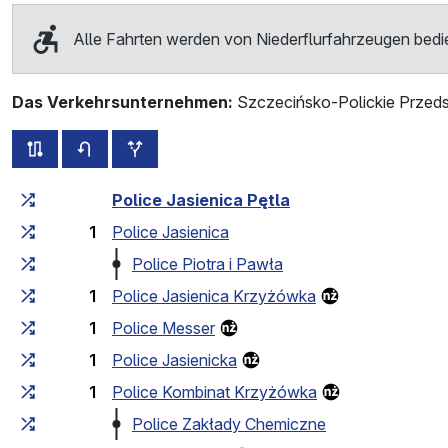
Alle Fahrten werden von Niederflurfahrzeugen bedi
Das Verkehrsunternehmen:
Szczecińsko-Polickie Przeds
alle Strecken dieser Linie
Fahrplan für die Gegenrichtung
zusätzliche Haltestellen
Fahrtzeit zunehmend
Fahrtzeit zwischen den Haltes
Police Jasienica Pętla
1
Police Jasienica
Police Piotra i Pawła
1
Police Jasienica Krzyżówka
1
Police Messer
1
Police Jasienicka
1
Police Kombinat Krzyżówka
Police Zakłady Chemiczne