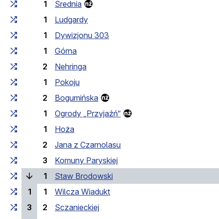
1
Średnia
1
Ludgardy
1
Dywizjonu 303
1
Górna
2
Nehringa
1
Pokoju
2
Bogumińska
1
Ogrody „Przyjaźń“
1
Hoża
2
Jana z Czarnolasu
3
Komuny Paryskiej
(laufende Haltestelle)
1
Staw Brodowski
1
1
Wilcza Wiadukt
3
2
Sczanieckiej