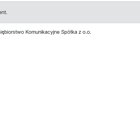
ent.
iębiorstwo Komunikacyjne Spółka z o.o.
tellen
Haltestelle