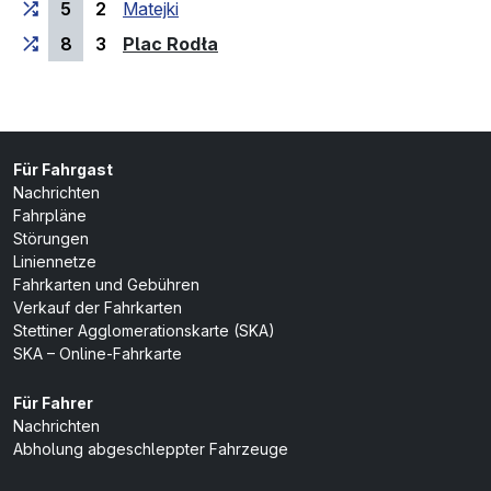
5
2
Matejki
(Endhaltestelle)
8
3
Plac Rodła
Für Fahrgast
Nachrichten
Fahrpläne
Störungen
Liniennetze
Fahrkarten und Gebühren
Verkauf der Fahrkarten
Stettiner Agglomerationskarte (SKA)
SKA – Online-Fahrkarte
Für Fahrer
Nachrichten
Abholung abgeschleppter Fahrzeuge