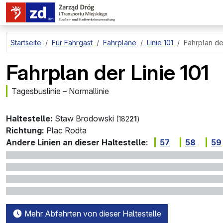
zum Hauptinhalt springen
Startseite
Für Fahrgast
Fahrpläne
Linie 101
Fahrplan der
Fahrplan der Linie 101
Tagesbuslinie – Normallinie
Haltestelle:
Staw Brodowski
(182
21
)
Richtung:
Plac Rodła
Andere Linien an dieser Haltestelle:
57
58
59
Mehr Abfahrten von dieser Haltestelle