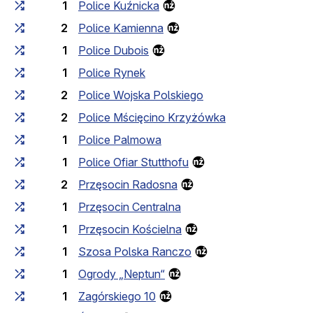
1
Police Kuźnicka
2
Police Kamienna
1
Police Dubois
1
Police Rynek
2
Police Wojska Polskiego
2
Police Mścięcino Krzyżówka
1
Police Palmowa
1
Police Ofiar Stutthofu
2
Przęsocin Radosna
1
Przęsocin Centralna
1
Przęsocin Kościelna
1
Szosa Polska Ranczo
1
Ogrody „Neptun“
1
Zagórskiego 10