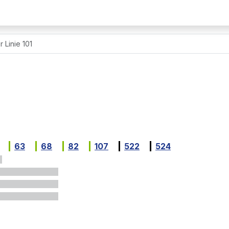
 Linie 101
63
68
82
107
522
524