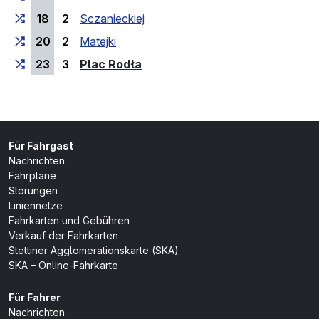
18
2
Sczanieckiej
20
2
Matejki
(Endhaltestelle)
23
3
Plac Rodła
Für Fahrgast
Nachrichten
Fahrpläne
Störungen
Liniennetze
Fahrkarten und Gebühren
Verkauf der Fahrkarten
Stettiner Agglomerationskarte (SKA)
SKA – Online-Fahrkarte
Für Fahrer
Nachrichten