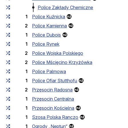
Police Zakłady Chemiczne
1
Police Kuźnicka
2
Police Kamienna
1
Police Dubois
1
Police Rynek
2
Police Wojska Polskiego
2
Police Mścięcino Krzyżówka
1
Police Palmowa
1
Police Ofiar Stutthofu
2
Przęsocin Radosna
1
Przęsocin Centralna
1
Przęsocin Kościelna
1
Szosa Polska Ranczo
1
Ogrody „Neptun“