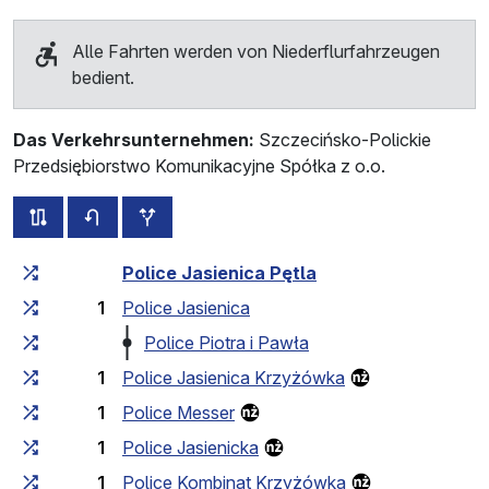
Alle Fahrten werden von Niederflurfahrzeugen
bedient.
Das Verkehrsunternehmen:
Szczecińsko-Polickie
Przedsiębiorstwo Komunikacyjne Spółka z o.o.
alle Strecken dieser Linie
Fahrplan für die Gegenrichtung
zusätzliche Haltestellen
Fahrtzeit zunehmend
Fahrtzeit zwischen den Haltes
Police Jasienica Pętla
1
Police Jasienica
Police Piotra i Pawła
1
Police Jasienica Krzyżówka
1
Police Messer
1
Police Jasienicka
1
Police Kombinat Krzyżówka