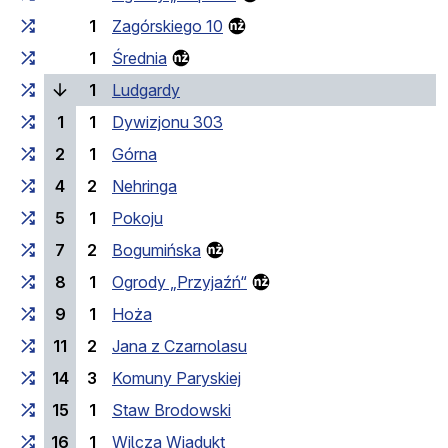
1
Zagórskiego 10
1
Średnia
(laufende Haltestelle)
1
Ludgardy
1
1
Dywizjonu 303
2
1
Górna
4
2
Nehringa
5
1
Pokoju
7
2
Bogumińska
8
1
Ogrody „Przyjaźń“
9
1
Hoża
11
2
Jana z Czarnolasu
14
3
Komuny Paryskiej
15
1
Staw Brodowski
16
1
Wilcza Wiadukt