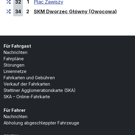
32
1
Plac Zawiszy
(Endhal
34
2
SKM Dworzec Główny (Owocowa)
Für Fahrgast
Nachrichten
Fahrpläne
Störungen
Liniennetze
Fahrkarten und Gebühren
Verkauf der Fahrkarten
Stettiner Agglomerationskarte (SKA)
SKA – Online-Fahrkarte
Für Fahrer
Nachrichten
Abholung abgeschleppter Fahrzeuge