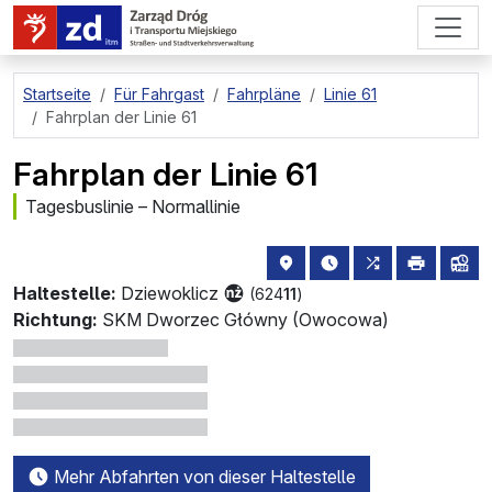
zum Hauptinhalt springen
Startseite
Für Fahrgast
Fahrpläne
Linie 61
Fahrplan der Linie 61
Fahrplan der Linie 61
Tagesbuslinie – Normallinie
Haltestellenstandort auf de
die nächsten Abfahrt
alle Linien, di
drucken
Lin
Haltestelle:
Dziewoklicz
(624
11
)
Richtung:
SKM Dworzec Główny (Owocowa)
Mehr Abfahrten von dieser Haltestelle