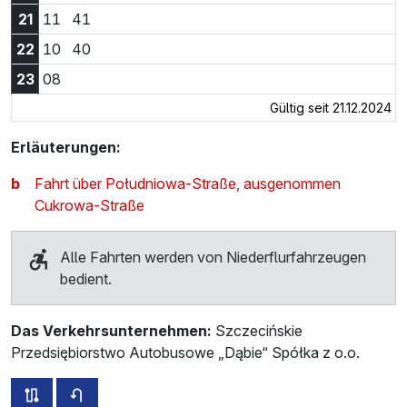
21:11 Uhr
21:41 Uhr
21
11
41
22:10 Uhr
22:40 Uhr
22
10
40
23:08 Uhr
23
08
Gültig seit 21.12.2024
Erläuterungen:
b
Fahrt über Południowa-Straße, ausgenommen
Cukrowa-Straße
Alle Fahrten werden von Niederflurfahrzeugen
bedient.
Das Verkehrsunternehmen:
Szczecińskie
Przedsiębiorstwo Autobusowe „Dąbie“ Spółka z o.o.
alle Strecken dieser Linie
Fahrplan für die Gegenrichtung