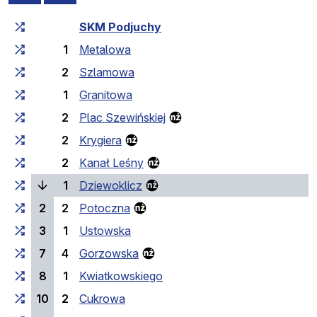
Fahrtzeit zunehmend
Fahrtzeit zwischen den Haltes
SKM Podjuchy
1
Metalowa
2
Szlamowa
1
Granitowa
2
Plac Szewińskiej
2
Krygiera
2
Kanał Leśny
(laufende Haltestelle)
1
Dziewoklicz
2
2
Potoczna
3
1
Ustowska
7
4
Gorzowska
8
1
Kwiatkowskiego
10
2
Cukrowa