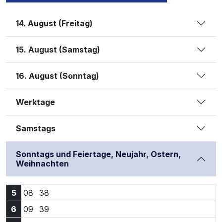
14. August (Freitag)
15. August (Samstag)
16. August (Sonntag)
Werktage
Samstags
Sonntags und Feiertage, Neujahr, Ostern,
Weihnachten
5:08 Uhr
5:38 Uhr
5
08
38
6:09 Uhr
6:39 Uhr
6
09
39