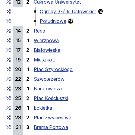
12
2
Cukrowa Uniwersytet
Ogrody „Górki Ustowskie“
Południowa
14
2
Reda
15
1
Wierzbowa
17
2
Białowieska
19
2
Mieszka I
20
1
Plac Szyrockiego
22
2
Szwoleżerów
23
1
Narutowicza
25
2
Plac Kościuszki
26
1
Łokietka
28
2
Plac Zwycięstwa
31
3
Brama Portowa