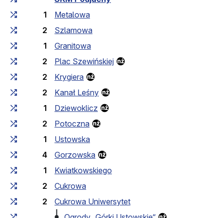
1
Metalowa
2
Szlamowa
1
Granitowa
2
Plac Szewińskiej
2
Krygiera
2
Kanał Leśny
1
Dziewoklicz
2
Potoczna
1
Ustowska
4
Gorzowska
1
Kwiatkowskiego
2
Cukrowa
2
Cukrowa Uniwersytet
Ogrody „Górki Ustowskie“