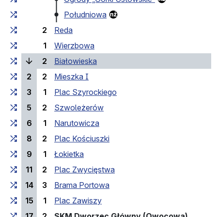
Południowa
2
Reda
1
Wierzbowa
(laufende Haltestelle)
2
Białowieska
2
2
Mieszka I
3
1
Plac Szyrockiego
5
2
Szwoleżerów
6
1
Narutowicza
8
2
Plac Kościuszki
9
1
Łokietka
11
2
Plac Zwycięstwa
14
3
Brama Portowa
15
1
Plac Zawiszy
(Endhal
17
2
SKM Dworzec Główny (Owocowa)