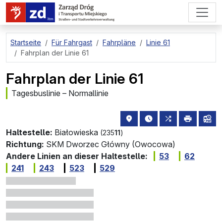
zum Hauptinhalt springen
Startseite
Für Fahrgast
Fahrpläne
Linie 61
Fahrplan der Linie 61
Fahrplan der Linie 61
Tagesbuslinie – Normallinie
Haltestellenstandort auf de
die nächsten Abfahrt
alle Linien, di
drucken
Lin
Haltestelle:
Białowieska
(235
11
)
Richtung:
SKM Dworzec Główny (Owocowa)
Andere Linien an dieser Haltestelle:
53
62
241
243
523
529