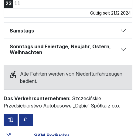
23:11 Uhr
23
11
Gültig seit 21.12.2024
Samstags
Sonntags und Feiertage, Neujahr, Ostern,
Weihnachten
Alle Fahrten werden von Niederflurfahrzeugen
bedient.
Das Verkehrsunternehmen:
Szczecińskie
Przedsiębiorstwo Autobusowe „Dąbie“ Spółka z o.o.
alle Strecken dieser Linie
Fahrplan für die Gegenrichtung
Fahrtzeit zunehmend
Fahrtzeit zwischen den Haltes
SKM Podjuchy