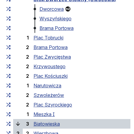
Dworcowa
Wyszyńskiego
Brama Portowa
1
Plac Tobrucki
2
Brama Portowa
2
Plac Zwycięstwa
2
Krzywoustego
2
Plac Kościuszki
1
Narutowicza
2
Szwoleżerów
2
Plac Szyrockiego
1
Mieszka I
(laufende Haltestelle)
3
Białowieska
2
2
Wierzbowa