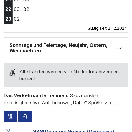
22:03 Uhr
22:32 Uhr
22
03
32
23:02 Uhr
23
02
Gültig seit 21.12.2024
Sonntags und Feiertage, Neujahr, Ostern,
Weihnachten
Alle Fahrten werden von Niederflurfahrzeugen
bedient.
Das Verkehrsunternehmen:
Szczecińskie
Przedsiębiorstwo Autobusowe „Dąbie“ Spółka z o.o.
alle Strecken dieser Linie
Fahrplan für die Gegenrichtung
Fahrtzeit zunehmend
Fahrtzeit zwischen den Haltes
SKM Dworzec Główny (Owocowa)