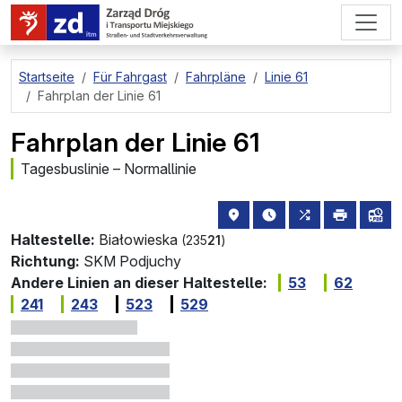
zum Hauptinhalt springen
Startseite
Für Fahrgast
Fahrpläne
Linie 61
Fahrplan der Linie 61
Fahrplan der Linie 61
Tagesbuslinie – Normallinie
Haltestellenstandort auf de
die nächsten Abfahrt
alle Linien, di
drucken
Lin
Haltestelle:
Białowieska
(235
21
)
Richtung:
SKM Podjuchy
Andere Linien an dieser Haltestelle:
53
62
241
243
523
529