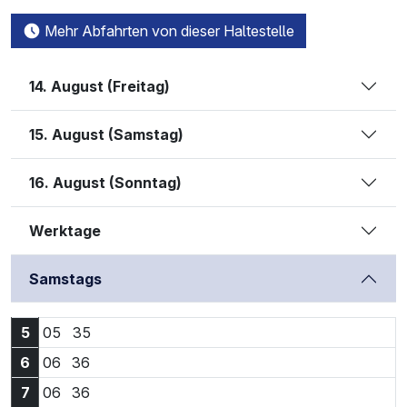
Mehr Abfahrten von dieser Haltestelle
14. August (Freitag)
15. August (Samstag)
16. August (Sonntag)
Werktage
Samstags
5:05 Uhr
5:35 Uhr
5
05
35
6:06 Uhr
6:36 Uhr
6
06
36
7:06 Uhr
7:36 Uhr
7
06
36