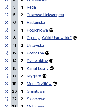
3
1
Reda
5
2
Cukrowa Uniwersytet
6
1
Radomska
7
1
Południowa
8
1
Ogrody „Górki Ustowskie“
11
3
Ustowska
12
1
Potoczna
14
2
Dziewoklicz
15
1
Kanał Leśny
17
2
Krygiera
19
2
Most Gryfitów
20
1
Granitowa
22
2
Szlamowa
23
1
Metalowa