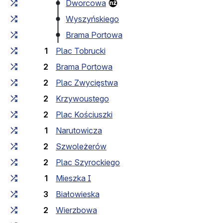
Dworcowa
Wyszyńskiego
Brama Portowa
1
Plac Tobrucki
2
Brama Portowa
2
Plac Zwycięstwa
2
Krzywoustego
2
Plac Kościuszki
1
Narutowicza
2
Szwoleżerów
2
Plac Szyrockiego
1
Mieszka I
3
Białowieska
2
Wierzbowa