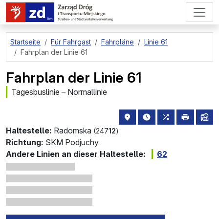
zum Hauptinhalt springen
Startseite
Für Fahrgast
Fahrpläne
Linie 61
Fahrplan der Linie 61
Fahrplan der Linie 61
Tagesbuslinie – Normallinie
Haltestellenstandort auf de
die nächsten Abfahrt
alle Linien, d
drucken
Lin
Haltestelle:
Radomska
(247
12
)
Richtung:
SKM Podjuchy
Andere Linien an dieser Haltestelle:
62