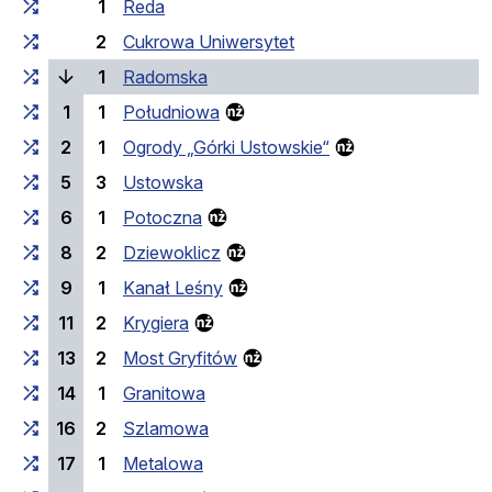
1
Reda
2
Cukrowa Uniwersytet
(laufende Haltestelle)
1
Radomska
1
1
Południowa
2
1
Ogrody „Górki Ustowskie“
5
3
Ustowska
6
1
Potoczna
8
2
Dziewoklicz
9
1
Kanał Leśny
11
2
Krygiera
13
2
Most Gryfitów
14
1
Granitowa
16
2
Szlamowa
17
1
Metalowa