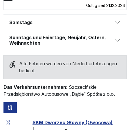
Gültig seit 21.12.2024
Samstags
Sonntags und Feiertage, Neujahr, Ostern,
Weihnachten
Alle Fahrten werden von Niederflurfahrzeugen
bedient.
Das Verkehrsunternehmen:
Szczecińskie
Przedsiębiorstwo Autobusowe „Dąbie“ Spółka z o.o.
alle Strecken dieser Linie
Fahrtzeit zunehmend
Fahrtzeit zwischen den Haltes
SKM Dworzec Główny (Owocowa)