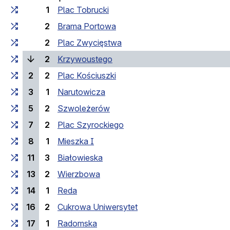
1
Plac Tobrucki
2
Brama Portowa
2
Plac Zwycięstwa
(laufende Haltestelle)
2
Krzywoustego
2
2
Plac Kościuszki
3
1
Narutowicza
5
2
Szwoleżerów
7
2
Plac Szyrockiego
8
1
Mieszka I
11
3
Białowieska
13
2
Wierzbowa
14
1
Reda
16
2
Cukrowa Uniwersytet
17
1
Radomska