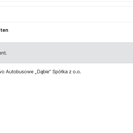
hten
ent.
wo Autobusowe „Dąbie“ Spółka z o.o.
tellen
Haltestelle