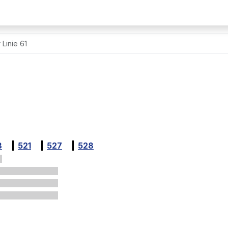
 Linie 61
8
521
527
528