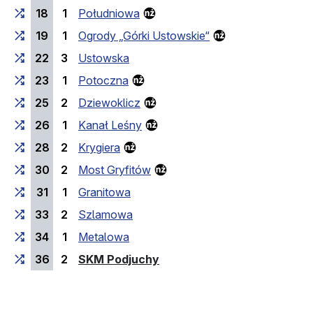
18
1
Południowa
19
1
Ogrody „Górki Ustowskie“
22
3
Ustowska
23
1
Potoczna
25
2
Dziewoklicz
26
1
Kanał Leśny
28
2
Krygiera
30
2
Most Gryfitów
31
1
Granitowa
33
2
Szlamowa
34
1
Metalowa
(Endhaltestelle)
36
2
SKM Podjuchy