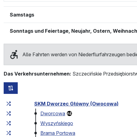
Samstags
Sonntags und Feiertage, Neujahr, Ostern, Weihnac
Alle Fahrten werden von Niederflurfahrzeugen bedi
Das Verkehrsunternehmen:
Szczecińskie Przedsiębiorst
alle Strecken dieser Linie
Fahrtzeit zunehmend
Fahrtzeit zwischen den Haltes
SKM Dworzec Główny (Owocowa)
Dworcowa
Wyszyńskiego
Brama Portowa