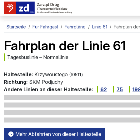
zum Hauptinhalt springen
Startseite
Für Fahrgast
Fahrpläne
Linie 61
Fahrplan der
Fahrplan der Linie 61
Tagesbuslinie – Normallinie
Haltestelle:
Krzywoustego
(105
11
)
Richtung:
SKM Podjuchy
Andere Linien an dieser Haltestelle:
62
75
19
Mehr Abfahrten von dieser Haltestelle