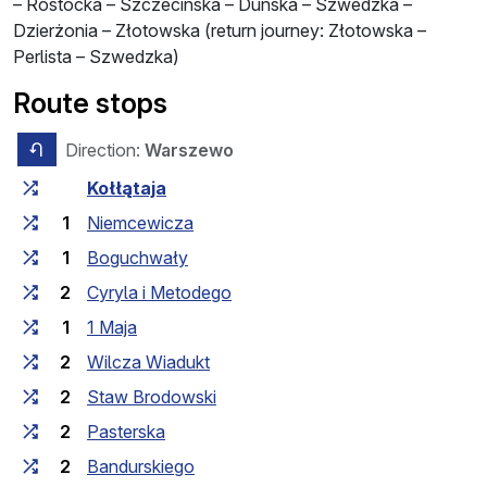
– Rostocka – Szczecińska – Duńska – Szwedzka –
Dzierżonia – Złotowska (
return journey
: Złotowska –
Perlista – Szwedzka)
Route stops
Direction:
Warszewo
opposite direction
Travel time between stops
Stop
Kołłątaja
1
Niemcewicza
1
Boguchwały
2
Cyryla i Metodego
1
1 Maja
2
Wilcza Wiadukt
2
Staw Brodowski
2
Pasterska
2
Bandurskiego