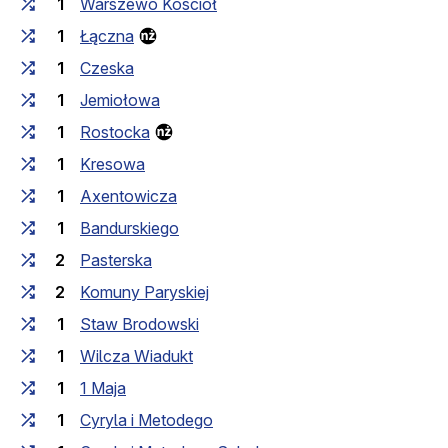
1
Warszewo Kościół
1
Łączna
1
Czeska
1
Jemiołowa
1
Rostocka
1
Kresowa
1
Axentowicza
1
Bandurskiego
2
Pasterska
2
Komuny Paryskiej
1
Staw Brodowski
1
Wilcza Wiadukt
1
1 Maja
1
Cyryla i Metodego