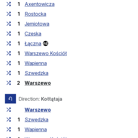
1
Axentowicza
1
Rostocka
1
Jemiołowa
1
Czeska
1
Łączna
1
Warszewo Kościół
1
Wapienna
1
Szwedzka
(last stop)
2
Warszewo
Direction:
Kołłątaja
opposite direction
Travel time between stops
Stop
Warszewo
1
Szwedzka
1
Wapienna