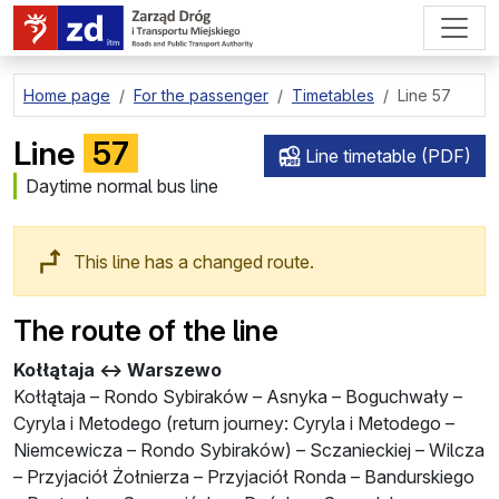
go to page content
Home page
For the passenger
Timetables
Line 57
Line
57
Line timetable (PDF)
Daytime normal bus line
This line has a changed route.
The route of the line
Kołłątaja ↔ Warszewo
Kołłątaja – Rondo Sybiraków – Asnyka – Boguchwały –
Cyryla i Metodego (
return journey
: Cyryla i Metodego –
Niemcewicza – Rondo Sybiraków) – Sczanieckiej – Wilcza
– Przyjaciół Żołnierza – Przyjaciół Ronda – Bandurskiego