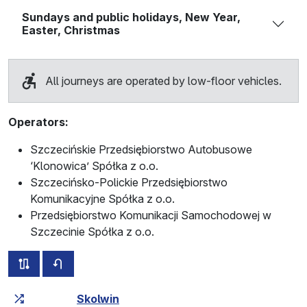
Sundays and public holidays, New Year,
Easter, Christmas
All journeys are operated by low-floor vehicles.
Operators:
Szczecińskie Przedsiębiorstwo Autobusowe
‘Klonowica’ Spółka z o.o.
Szczecińsko-Polickie Przedsiębiorstwo
Komunikacyjne Spółka z o.o.
Przedsiębiorstwo Komunikacji Samochodowej w
Szczecinie Spółka z o.o.
all routes of this line
timetable for the opposite direction
Cumulative travel time
Travel time between stops
Skolwin