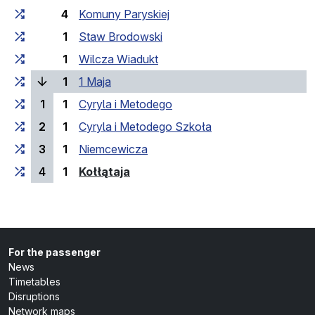
4
Komuny Paryskiej
1
Staw Brodowski
1
Wilcza Wiadukt
(current stop)
1
1 Maja
1
1
Cyryla i Metodego
2
1
Cyryla i Metodego Szkoła
3
1
Niemcewicza
(last stop)
4
1
Kołłątaja
For the passenger
News
Timetables
Disruptions
Network maps