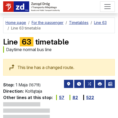
go to page content
Home page
For the passenger
Timetables
Line 63
Line 63 timetable
Line
63
timetable
Daytime normal bus line
This line has a changed route.
stop location on the map
the nearest departure
all lines stoppi
print
lin
Stop:
1 Maja
(167
11
)
Direction:
Kołłątaja
Other lines at this stop:
57
82
522