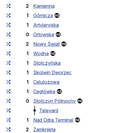
2
Kamienna
1
Górnicza
1
Artyleryjska
0
Orłowska
2
Nowy Świat
1
Wodna
1
Stołczyńska
1
Skolwin Dworzec
1
Celulozowa
1
Cegłówka
0
Stołczyn Północny
Teleyard
1
Nad Odrą Terminal
2
Zamknięta