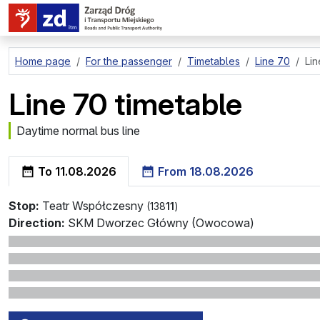
go to page content
Home page
For the passenger
Timetables
Line 70
Lin
Line 70 timetable
Daytime normal bus line
To
11.08.2026
From
18.08.2026
Stop:
Teatr Współczesny
(138
11
)
Direction:
SKM Dworzec Główny (Owocowa)