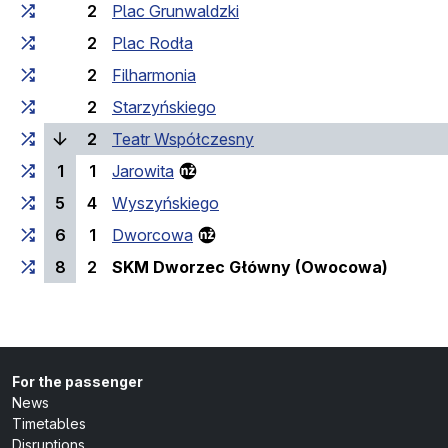
2
Plac Grunwaldzki
2
Plac Rodła
2
Filharmonia
2
Starzyńskiego
(current stop)
2
Teatr Współczesny
1
1
Jarowita
5
4
Wyszyńskiego
6
1
Dworcowa
(last st
8
2
SKM Dworzec Główny (Owocowa)
For the passenger
News
Timetables
Disruptions