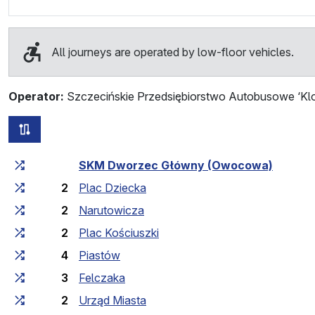
All journeys are operated by low-floor vehicles.
Operator:
Szczecińskie Przedsiębiorstwo Autobusowe ‘Klo
all routes of this line
Cumulative travel time
Travel time between stops
SKM Dworzec Główny (Owocowa)
2
Plac Dziecka
2
Narutowicza
2
Plac Kościuszki
4
Piastów
3
Felczaka
2
Urząd Miasta