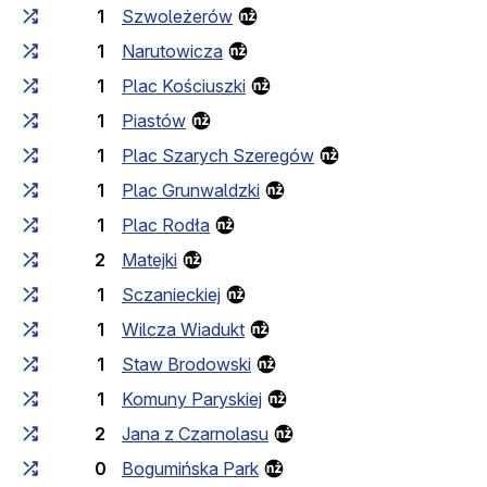
1
Szwoleżerów
1
Narutowicza
1
Plac Kościuszki
1
Piastów
1
Plac Szarych Szeregów
1
Plac Grunwaldzki
1
Plac Rodła
2
Matejki
1
Sczanieckiej
1
Wilcza Wiadukt
1
Staw Brodowski
1
Komuny Paryskiej
2
Jana z Czarnolasu
0
Bogumińska Park