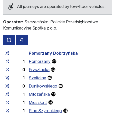
All journeys are operated by low-floor vehicles.
Operator:
Szczecińsko-Polickie Przedsiębiorstwo
Komunikacyjne Spółka z o.o.
all routes of this line
timetable for the opposite direction
Cumulative travel time
Travel time between stops
Pomorzany Dobrzyńska
1
Pomorzany
0
Frysztacka
1
Szpitalna
0
Dunikowskiego
1
Milczańska
1
Mieszka I
1
Plac Szyrockiego