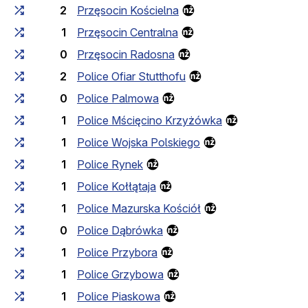
2
Przęsocin Kościelna
1
Przęsocin Centralna
0
Przęsocin Radosna
2
Police Ofiar Stutthofu
0
Police Palmowa
1
Police Mścięcino Krzyżówka
1
Police Wojska Polskiego
1
Police Rynek
1
Police Kołłątaja
1
Police Mazurska Kościół
0
Police Dąbrówka
1
Police Przybora
1
Police Grzybowa
1
Police Piaskowa