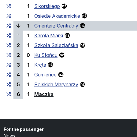
1
Sikorskiego
1
Osiedle Akademickie
(current stop)
1
Cmentarz Centralny
1
1
Karola Miarki
2
1
Szkoła Salezjańska
2
0
Ku Słońcu
3
1
Kręta
4
1
Gumieńce
5
1
Polskich Marynarzy
(last stop)
6
1
Maczka
For the passenger
News