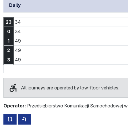
Daily
23:34
23
34
0:34
0
34
1:49
1
49
2:49
2
49
3:49
3
49
All journeys are operated by low-floor vehicles.
Operator:
Przedsiębiorstwo Komunikacji Samochodowej w 
all routes of this line
timetable for the opposite direction