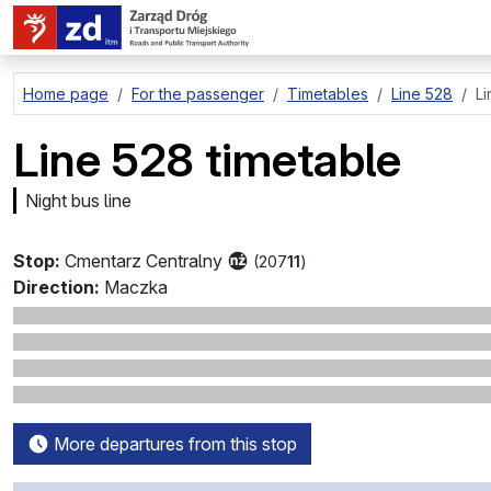
go to page content
Home page
For the passenger
Timetables
Line 528
Li
Line 528 timetable
Night bus line
Stop:
Cmentarz Centralny
(207
11
)
Direction:
Maczka
More departures from this stop