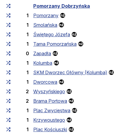
Cumulative travel time
Travel time between stops
Pomorzany Dobrzyńska
1
Pomorzany
1
Smolańska
1
Świętego Józefa
1
Tama Pomorzańska
0
Zapadła
1
Kolumba
1
SKM Dworzec Główny (Kolumba)
1
Dworcowa
2
Wyszyńskiego
2
Brama Portowa
1
Plac Zwycięstwa
1
Krzywoustego
1
Plac Kościuszki