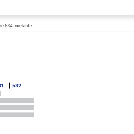
ne 534 timetable
31
532