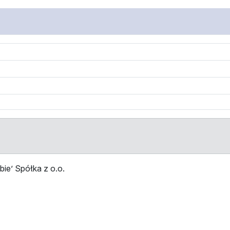
ie’ Spółka z o.o.
Stop