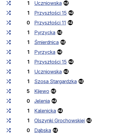
1
Uczniowska
1
Przyszłości 15
0
Przyszłości 11
1
Pyrzycka
1
Śmierdnica
1
Pyrzycka
1
Przyszłości 15
1
Uczniowska
1
Szosa Stargardzka
5
Kijewo
0
Jelenia
1
Kalenicka
1
Olszynki Grochowskiej
0
Dąbska