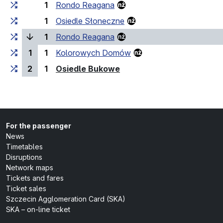
1
Rondo Reagana
1
Osiedle Słoneczne
(current stop)
1
Rondo Reagana
1
1
Kolorowych Domów
(last stop)
2
1
Osiedle Bukowe
For the passenger
News
Timetables
Disruptions
Network maps
Tickets and fares
Ticket sales
Szczecin Agglomeration Card (SKA)
SKA – on-line ticket