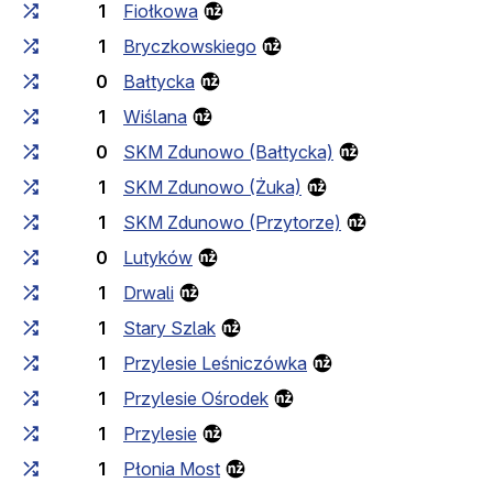
1
Fiołkowa
1
Bryczkowskiego
0
Bałtycka
1
Wiślana
0
SKM Zdunowo (Bałtycka)
1
SKM Zdunowo (Żuka)
1
SKM Zdunowo (Przytorze)
0
Lutyków
1
Drwali
1
Stary Szlak
1
Przylesie Leśniczówka
1
Przylesie Ośrodek
1
Przylesie
1
Płonia Most