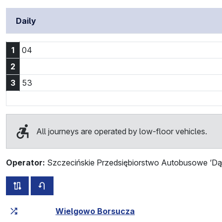
Daily
1:04
1
04
2
3:53
3
53
All journeys are operated by low-floor vehicles.
Operator:
Szczecińskie Przedsiębiorstwo Autobusowe ‘Dąb
all routes of this line
timetable for the opposite direction
Cumulative travel time
Travel time between stops
Wielgowo Borsucza