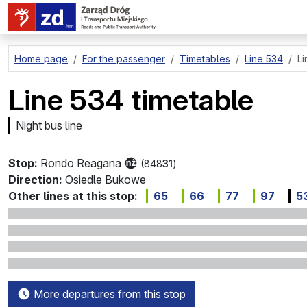
go to page content
Home page
For the passenger
Timetables
Line 534
Li
Line 534 timetable
Night bus line
Stop:
Rondo Reagana
(848
31
)
Direction:
Osiedle Bukowe
Other lines at this stop:
65
66
77
97
5
More departures from this stop