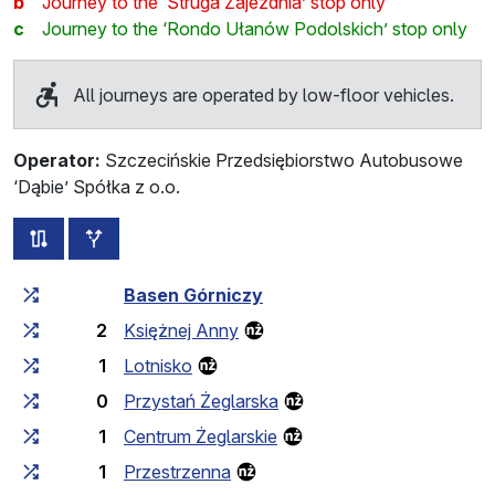
b
Journey to the ‘Struga Zajezdnia’ stop only
c
Journey to the ‘Rondo Ułanów Podolskich’ stop only
All journeys are operated by low-floor vehicles.
Operator:
Szczecińskie Przedsiębiorstwo Autobusowe
‘Dąbie’ Spółka z o.o.
all routes of this line
additional stops
Cumulative travel time
Travel time between stops
Basen Górniczy
2
Księżnej Anny
1
Lotnisko
0
Przystań Żeglarska
1
Centrum Żeglarskie
1
Przestrzenna