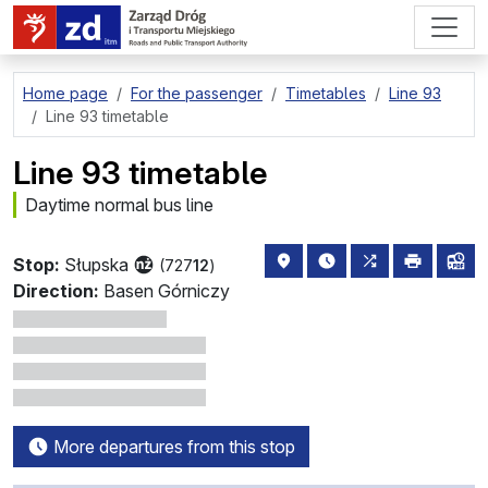
go to page content
Home page
For the passenger
Timetables
Line 93
Line 93 timetable
Line 93 timetable
Daytime normal bus line
stop location on the map
the nearest departure
all lines stopp
print
lin
Stop:
Słupska
(727
12
)
Direction:
Basen Górniczy
More departures from this stop