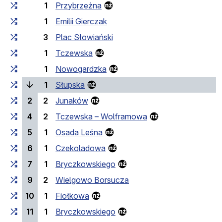
1
Przybrzeżna
1
Emilii Gierczak
3
Plac Słowiański
1
Tczewska
1
Nowogardzka
(current stop)
1
Słupska
2
2
Junaków
4
2
Tczewska – Wolframowa
5
1
Osada Leśna
6
1
Czekoladowa
7
1
Bryczkowskiego
9
2
Wielgowo Borsucza
10
1
Fiołkowa
11
1
Bryczkowskiego