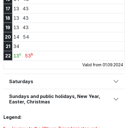
17:13
17:43
17
13
43
18:13
18:43
18
13
43
19:13
19:43
19
13
43
20:14
20:54
20
14
54
21:34
21
34
c
b
22:13
22:53
22
13
53
Valid from 01.09.2024
Saturdays
Sundays and public holidays, New Year,
Easter, Christmas
Legend: