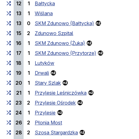
12
1
Bałtycka
13
1
Wiślana
13
0
SKM Zdunowo (Bałtycka)
15
2
Zdunowo Szpital
16
1
SKM Zdunowo (Żuka)
17
1
SKM Zdunowo (Przytorze)
18
1
Lutyków
19
1
Drwali
20
1
Stary Szlak
21
1
Przylesie Leśniczówka
23
2
Przylesie Ośrodek
24
1
Przylesie
26
2
Płonia Most
28
2
Szosa Stargardzka