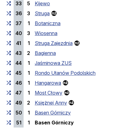
33
5
Kijewo
36
3
Struga
37
1
Botaniczna
40
3
Wiosenna
41
1
Struga Zajezdnia
43
2
Bagienna
44
1
Jaśminowa ZUS
45
1
Rondo Ułanów Podolskich
46
1
Hangarowa
47
1
Most Cłowy
49
2
Księżnej Anny
50
1
Basen Górniczy
(last stop)
51
1
Basen Górniczy