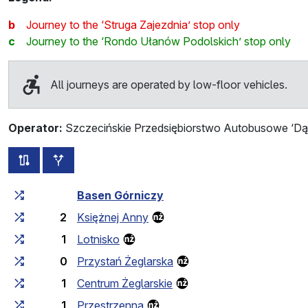
b
Journey to the ‘Struga Zajezdnia’ stop only
c
Journey to the ‘Rondo Ułanów Podolskich’ stop only
All journeys are operated by low-floor vehicles.
Operator:
Szczecińskie Przedsiębiorstwo Autobusowe ‘Dąb
all routes of this line
additional stops
Cumulative travel time
Travel time between stops
Basen Górniczy
2
Księżnej Anny
1
Lotnisko
0
Przystań Żeglarska
1
Centrum Żeglarskie
1
Przestrzenna