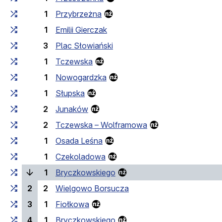
1
Przybrzeżna
1
Emilii Gierczak
3
Plac Słowiański
1
Tczewska
1
Nowogardzka
1
Słupska
2
Junaków
2
Tczewska – Wolframowa
1
Osada Leśna
1
Czekoladowa
(current stop)
1
Bryczkowskiego
2
2
Wielgowo Borsucza
3
1
Fiołkowa
4
1
Bryczkowskiego