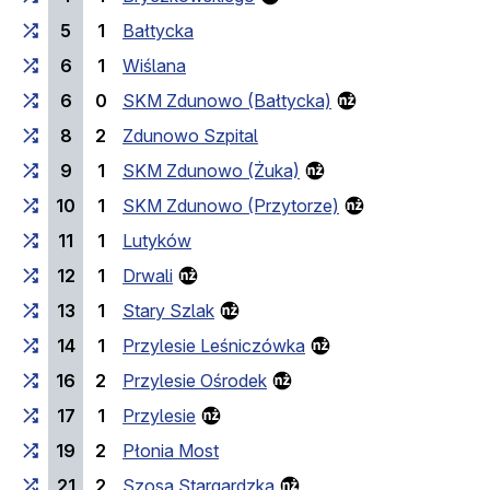
5
1
Bałtycka
6
1
Wiślana
6
0
SKM Zdunowo (Bałtycka)
8
2
Zdunowo Szpital
9
1
SKM Zdunowo (Żuka)
10
1
SKM Zdunowo (Przytorze)
11
1
Lutyków
12
1
Drwali
13
1
Stary Szlak
14
1
Przylesie Leśniczówka
16
2
Przylesie Ośrodek
17
1
Przylesie
19
2
Płonia Most
21
2
Szosa Stargardzka