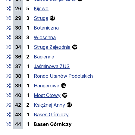
26
5
Kijewo
29
3
Struga
30
1
Botaniczna
33
3
Wiosenna
34
1
Struga Zajezdnia
36
2
Bagienna
37
1
Jaśminowa ZUS
38
1
Rondo Ułanów Podolskich
39
1
Hangarowa
40
1
Most Cłowy
42
2
Księżnej Anny
43
1
Basen Górniczy
(last stop)
44
1
Basen Górniczy