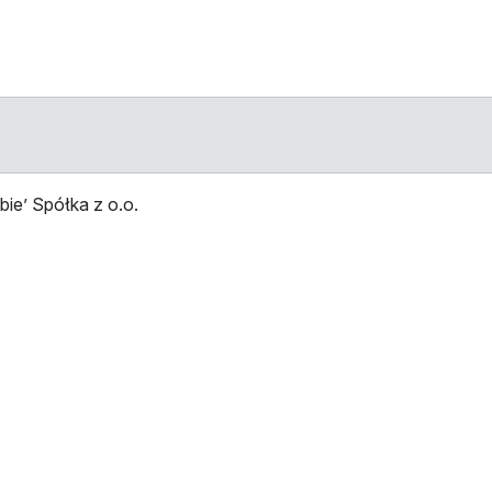
ie’ Spółka z o.o.
Stop