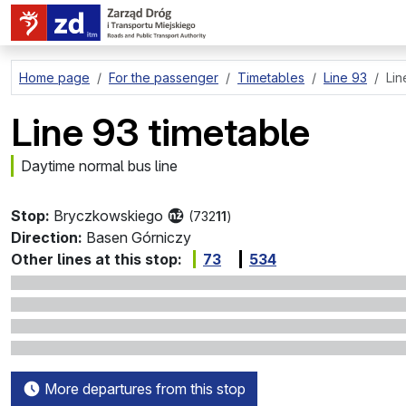
go to page content
Home page
For the passenger
Timetables
Line 93
Lin
Line 93 timetable
Daytime normal bus line
Stop:
Bryczkowskiego
(732
11
)
Direction:
Basen Górniczy
Other lines at this stop:
73
534
More departures from this stop