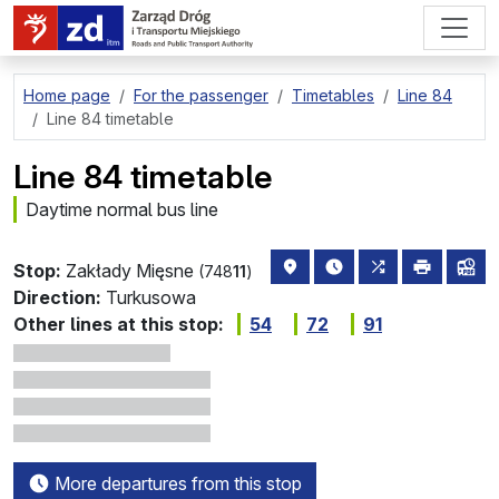
go to page content
Home page
For the passenger
Timetables
Line 84
Line 84 timetable
Line 84 timetable
Daytime normal bus line
stop location on the map
the nearest departure
all lines stopp
print
lin
Stop:
Zakłady Mięsne
(748
11
)
Direction:
Turkusowa
Other lines at this stop:
54
72
91
More departures from this stop