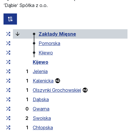
‘Dąbie’ Spółka z o.o.
all routes of this line
Cumulative travel time
Travel time between stops
(current stop)
Zakłady Mięsne
Pomorska
Kijewo
Kijewo
1
Jelenia
1
Kalenicka
1
Olszynki Grochowskiej
1
Dąbska
0
Gwarna
2
Swojska
1
Chłopska