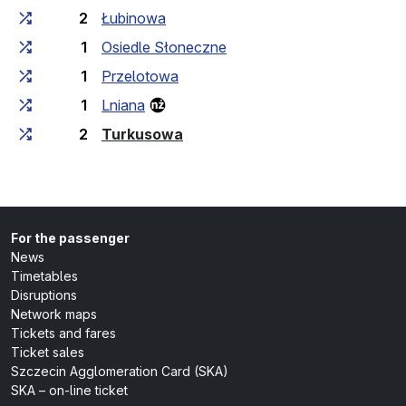
2
Łubinowa
1
Osiedle Słoneczne
1
Przelotowa
1
Lniana
(last stop)
2
Turkusowa
For the passenger
News
Timetables
Disruptions
Network maps
Tickets and fares
Ticket sales
Szczecin Agglomeration Card (SKA)
SKA – on-line ticket