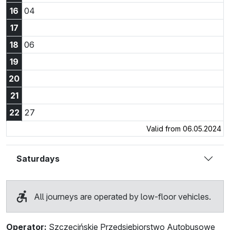
16:04
16
04
17
18:06
18
06
19
20
21
22:27
22
27
Valid from 06.05.2024
Saturdays
All journeys are operated by low-floor vehicles.
Operator:
Szczecińskie Przedsiębiorstwo Autobusowe