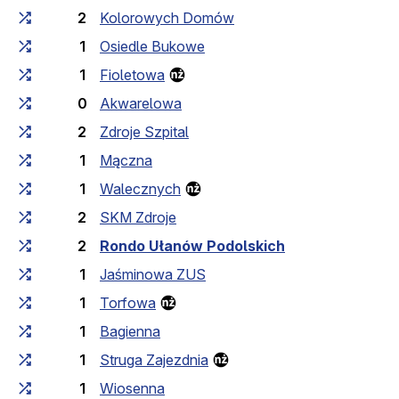
2
Kolorowych Domów
1
Osiedle Bukowe
1
Fioletowa
0
Akwarelowa
2
Zdroje Szpital
1
Mączna
1
Walecznych
2
SKM Zdroje
2
Rondo Ułanów Podolskich
1
Jaśminowa ZUS
1
Torfowa
1
Bagienna
1
Struga Zajezdnia
1
Wiosenna