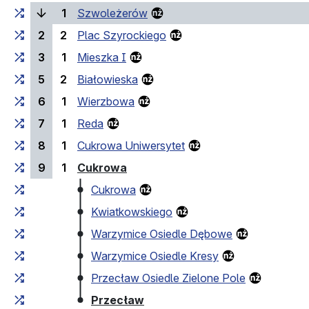
(current stop)
1
Szwoleżerów
2
2
Plac Szyrockiego
3
1
Mieszka I
5
2
Białowieska
6
1
Wierzbowa
7
1
Reda
8
1
Cukrowa Uniwersytet
(last stop)
9
1
Cukrowa
Cukrowa
Kwiatkowskiego
Warzymice Osiedle Dębowe
Warzymice Osiedle Kresy
Przecław Osiedle Zielone Pole
(last stop)
Przecław