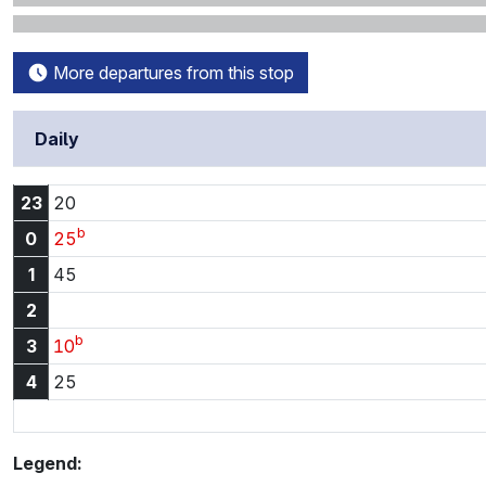
More departures from this stop
Daily
23:20
23
20
b
0:25
0
25
1:45
1
45
2
b
3:10
3
10
4:25
4
25
Legend: