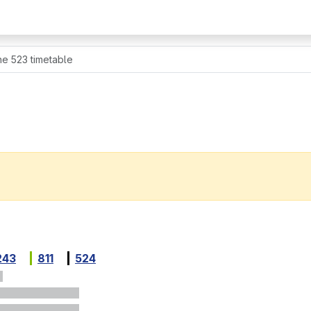
ne 523 timetable
243
811
524