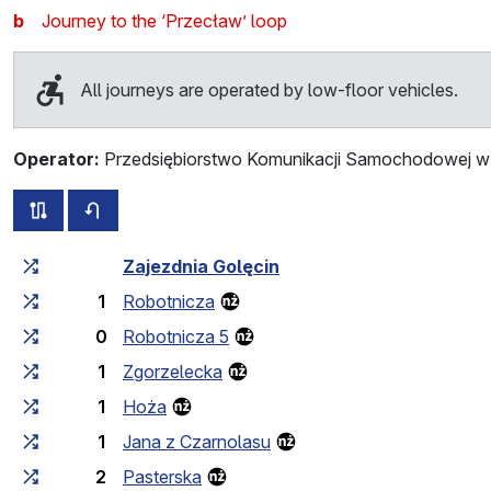
b
Journey to the ‘Przecław’ loop
All journeys are operated by low-floor vehicles.
Operator:
Przedsiębiorstwo Komunikacji Samochodowej w 
all routes of this line
timetable for the opposite direction
Cumulative travel time
Travel time between stops
Zajezdnia Golęcin
1
Robotnicza
0
Robotnicza 5
1
Zgorzelecka
1
Hoża
1
Jana z Czarnolasu
2
Pasterska