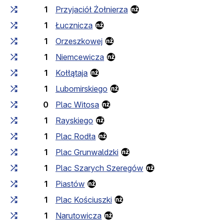
1
Przyjaciół Żołnierza
1
Łucznicza
1
Orzeszkowej
1
Niemcewicza
1
Kołłątaja
1
Lubomirskiego
0
Plac Witosa
1
Rayskiego
1
Plac Rodła
1
Plac Grunwaldzki
1
Plac Szarych Szeregów
1
Piastów
1
Plac Kościuszki
1
Narutowicza