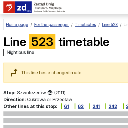
go to page content
Home page
For the passenger
Timetables
Line 523
Li
Line
523
timetable
Night bus line
This line has a changed route.
Stop:
Szwoleżerów
(211
11
)
Direction:
Cukrowa
or
Przecław
Other lines at this stop:
61
62
241
242