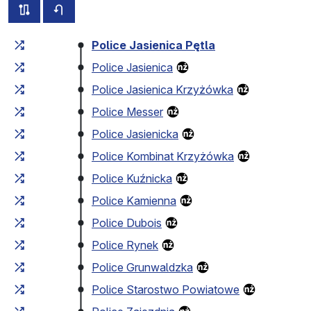
all routes of this line
timetable for the opposite direction
Cumulative travel time
Travel time between stops
Police Jasienica Pętla
Police Jasienica
Police Jasienica Krzyżówka
Police Messer
Police Jasienicka
Police Kombinat Krzyżówka
Police Kuźnicka
Police Kamienna
Police Dubois
Police Rynek
Police Grunwaldzka
Police Starostwo Powiatowe