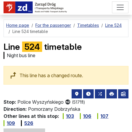
go to page content
Home page
For the passenger
Timetables
Line 524
Line 524 timetable
Line
524
timetable
Night bus line
This line has a changed route.
stop location on the map
the nearest departure
all lines stopp
print
lin
Stop:
Police Wyszyńskiego
(517
11
)
Direction:
Pomorzany Dobrzyńska
Other lines at this stop:
103
106
107
109
526