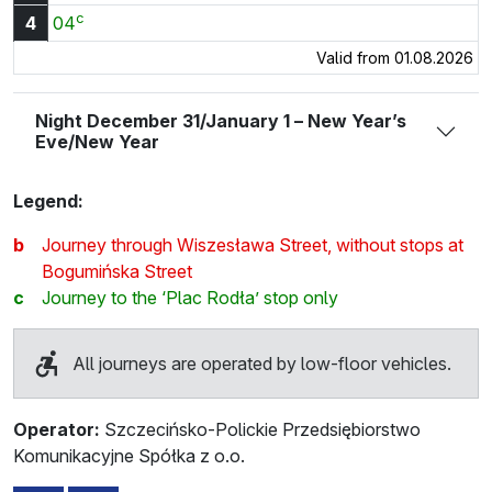
c
4:04
4
04
Valid from 01.08.2026
Night December 31/January 1 – New Year’s
Eve/New Year
Legend:
b
Journey through Wiszesława Street, without stops at
Bogumińska Street
c
Journey to the ‘Plac Rodła’ stop only
All journeys are operated by low-floor vehicles.
Operator:
Szczecińsko-Polickie Przedsiębiorstwo
Komunikacyjne Spółka z o.o.