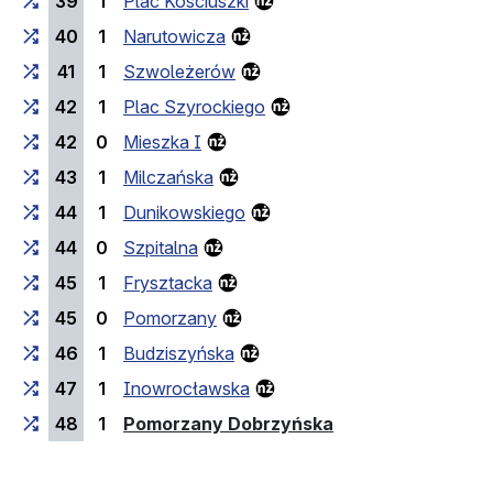
39
1
Plac Kościuszki
40
1
Narutowicza
41
1
Szwoleżerów
42
1
Plac Szyrockiego
42
0
Mieszka I
43
1
Milczańska
44
1
Dunikowskiego
44
0
Szpitalna
45
1
Frysztacka
45
0
Pomorzany
46
1
Budziszyńska
47
1
Inowrocławska
(last stop)
48
1
Pomorzany Dobrzyńska