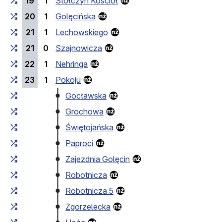
19
1
Stołczyn Kościół
20
1
Golęcińska
21
1
Lechowskiego
21
0
Szajnowicza
22
1
Nehringa
23
1
Pokoju
Gocławska
Grochowa
Świętojańska
Paproci
Zajezdnia Golęcin
Robotnicza
Robotnicza 5
Zgorzelecka