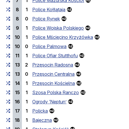
7
1
Police Mazurska Kościół
8
1
Police Kołłątaja
8
0
Police Rynek
9
1
Police Wojska Polskiego
10
1
Police Mścięcino Krzyżówka
10
0
Police Palmowa
11
1
Police Ofiar Stutthofu
13
2
Przęsocin Radosna
13
0
Przęsocin Centralna
14
1
Przęsocin Kościelna
15
1
Szosa Polska Ranczo
16
1
Ogrody ‘Neptun’
17
1
Policka
18
1
Bajeczna