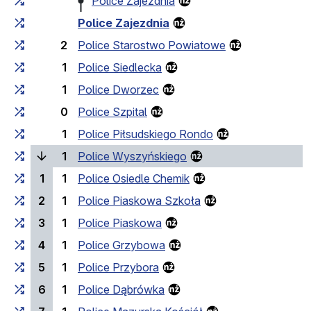
Police Zajezdnia
Police Zajezdnia
2
Police Starostwo Powiatowe
1
Police Siedlecka
1
Police Dworzec
0
Police Szpital
1
Police Piłsudskiego Rondo
(current stop)
1
Police Wyszyńskiego
1
1
Police Osiedle Chemik
2
1
Police Piaskowa Szkoła
3
1
Police Piaskowa
4
1
Police Grzybowa
5
1
Police Przybora
6
1
Police Dąbrówka