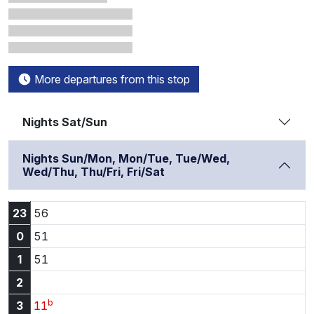
More departures from this stop
Nights Sat/Sun
Nights Sun/Mon, Mon/Tue, Tue/Wed,
Wed/Thu, Thu/Fri, Fri/Sat
23:56
23
56
0:51
0
51
1:51
1
51
2
b
3:11
3
11