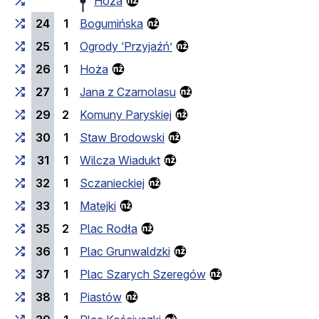
Hoża
24
1
Bogumińska
25
1
Ogrody ‘Przyjaźń’
26
1
Hoża
27
1
Jana z Czarnolasu
29
2
Komuny Paryskiej
30
1
Staw Brodowski
31
1
Wilcza Wiadukt
32
1
Sczanieckiej
33
1
Matejki
35
2
Plac Rodła
36
1
Plac Grunwaldzki
37
1
Plac Szarych Szeregów
38
1
Piastów