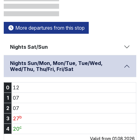
More departures from this stop
Nights Sat/Sun
Nights Sun/Mon, Mon/Tue, Tue/Wed,
Wed/Thu, Thu/Fri, Fri/Sat
0:12
0
12
1:07
1
07
2:07
2
07
b
3:27
3
27
c
4:20
4
20
Valid from 01.08.2026