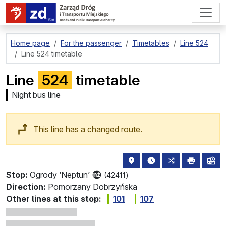
go to page content
Home page
For the passenger
Timetables
Line 524
Line 524 timetable
Line
524
timetable
Night bus line
This line has a changed route.
stop location on the map
the nearest departure
all lines stopp
print
lin
Stop:
Ogrody ‘Neptun’
(424
11
)
Direction:
Pomorzany Dobrzyńska
Other lines at this stop:
101
107