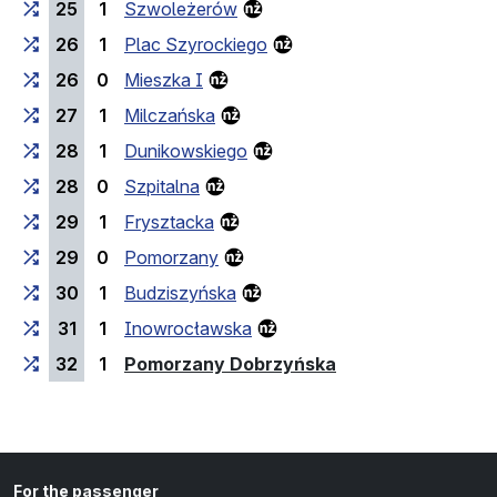
25
1
Szwoleżerów
26
1
Plac Szyrockiego
26
0
Mieszka I
27
1
Milczańska
28
1
Dunikowskiego
28
0
Szpitalna
29
1
Frysztacka
29
0
Pomorzany
30
1
Budziszyńska
31
1
Inowrocławska
(last stop)
32
1
Pomorzany Dobrzyńska
For the passenger