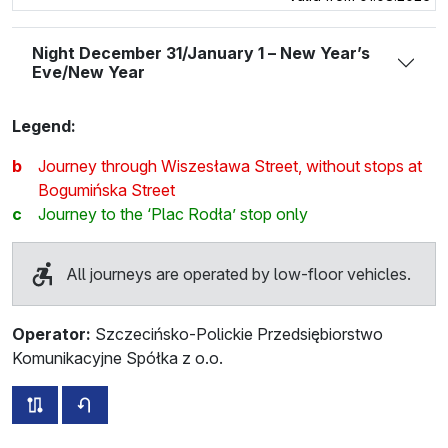
Night December 31/January 1 – New Year’s
Eve/New Year
Legend:
b
Journey through Wiszesława Street, without stops at
Bogumińska Street
c
Journey to the ‘Plac Rodła’ stop only
All journeys are operated by low-floor vehicles.
Operator:
Szczecińsko-Polickie Przedsiębiorstwo
Komunikacyjne Spółka z o.o.
all routes of this line
timetable for the opposite direction