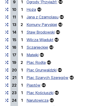
9
1
Ogrody ‘Przyjaźń’
10
1
Hoża
11
1
Jana z Czarnolasu
13
2
Komuny Paryskiej
14
1
Staw Brodowski
15
1
Wilcza Wiadukt
16
1
Sczanieckiej
17
1
Matejki
19
2
Plac Rodła
20
1
Plac Grunwaldzki
21
1
Plac Szarych Szeregów
22
1
Piastów
23
1
Plac Kościuszki
24
1
Narutowicza