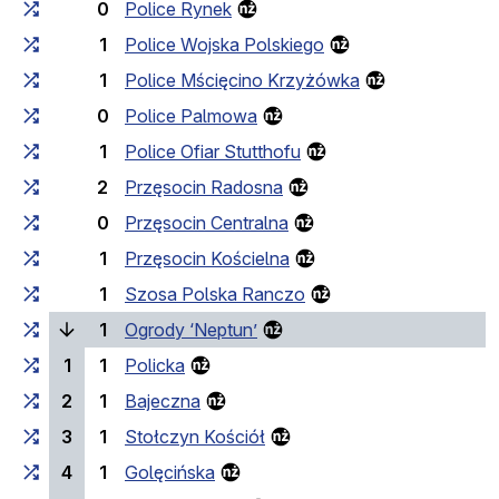
0
Police Rynek
1
Police Wojska Polskiego
1
Police Mścięcino Krzyżówka
0
Police Palmowa
1
Police Ofiar Stutthofu
2
Przęsocin Radosna
0
Przęsocin Centralna
1
Przęsocin Kościelna
1
Szosa Polska Ranczo
(current stop)
1
Ogrody ‘Neptun’
1
1
Policka
2
1
Bajeczna
3
1
Stołczyn Kościół
4
1
Golęcińska