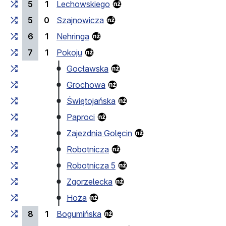
5
1
Lechowskiego
5
0
Szajnowicza
6
1
Nehringa
7
1
Pokoju
Gocławska
Grochowa
Świętojańska
Paproci
Zajezdnia Golęcin
Robotnicza
Robotnicza 5
Zgorzelecka
Hoża
8
1
Bogumińska