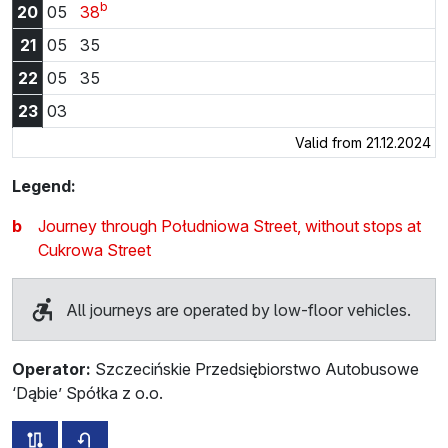
b
20:05
20:38
20
05
38
21:05
21:35
21
05
35
22:05
22:35
22
05
35
23:03
23
03
Valid from 21.12.2024
Legend:
b
Journey through Południowa Street, without stops at
Cukrowa Street
All journeys are operated by low-floor vehicles.
Operator:
Szczecińskie Przedsiębiorstwo Autobusowe
‘Dąbie’ Spółka z o.o.
all routes of this line
timetable for the opposite direction