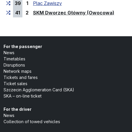
39
1
Plac Zawiszy
(last st
41
2
SKM Dworzec Główny (Owocowa)
For the passenger
News
Timetables
Disruptions
Network maps
Tickets and fares
Ticket sales
Szczecin Agglomeration Card (SKA)
SKA – on-line ticket
For the driver
News
Collection of towed vehicles