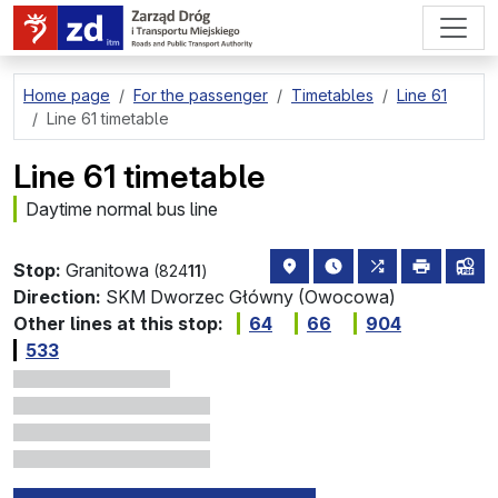
go to page content
Home page
For the passenger
Timetables
Line 61
Line 61 timetable
Line 61 timetable
Daytime normal bus line
stop location on the map
the nearest departure
all lines stopp
print
lin
Stop:
Granitowa
(824
11
)
Direction:
SKM Dworzec Główny (Owocowa)
Other lines at this stop:
64
66
904
533