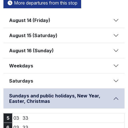
More departures from this stop
August 14 (Friday)
August 15 (Saturday)
August 16 (Sunday)
Weekdays
Saturdays
Sundays and public holidays, New Year,
Easter, Christmas
5:03
5:33
5
03
33
6:03
6:33
6
03
33