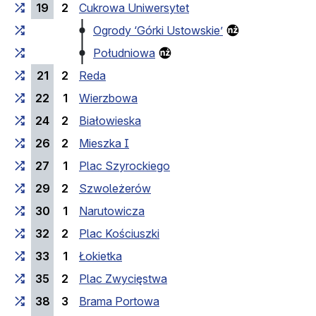
19
2
Cukrowa Uniwersytet
Ogrody ‘Górki Ustowskie’
Południowa
21
2
Reda
22
1
Wierzbowa
24
2
Białowieska
26
2
Mieszka I
27
1
Plac Szyrockiego
29
2
Szwoleżerów
30
1
Narutowicza
32
2
Plac Kościuszki
33
1
Łokietka
35
2
Plac Zwycięstwa
38
3
Brama Portowa