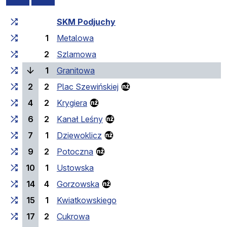
Cumulative travel time
Travel time between stops
SKM Podjuchy
1
Metalowa
2
Szlamowa
(current stop)
1
Granitowa
2
2
Plac Szewińskiej
4
2
Krygiera
6
2
Kanał Leśny
7
1
Dziewoklicz
9
2
Potoczna
10
1
Ustowska
14
4
Gorzowska
15
1
Kwiatkowskiego
17
2
Cukrowa