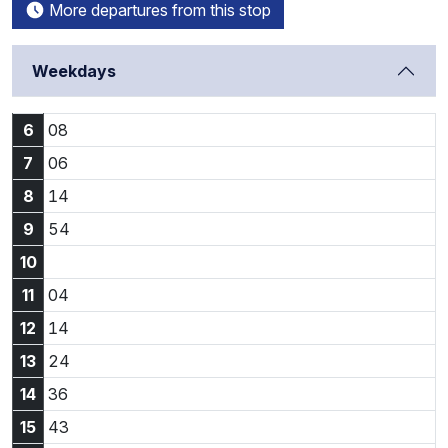
More departures from this stop
Weekdays
6:08
6
08
7:06
7
06
8:14
8
14
9:54
9
54
10
11:04
11
04
12:14
12
14
13:24
13
24
14:36
14
36
15:43
15
43