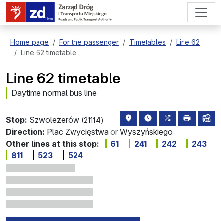
go to page content
Home page
For the passenger
Timetables
Line 62
Line 62 timetable
Line 62 timetable
Daytime normal bus line
stop location on the map
the nearest departure
all lines stopp
print
lin
Stop:
Szwoleżerów
(211
14
)
Direction:
Plac Zwycięstwa
or
Wyszyńskiego
Other lines at this stop:
61
241
242
243
811
523
524