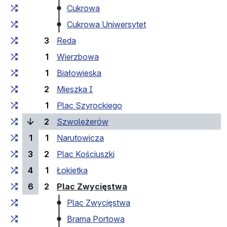
Cukrowa
Cukrowa Uniwersytet
3
Reda
1
Wierzbowa
1
Białowieska
2
Mieszka I
1
Plac Szyrockiego
(current stop)
2
Szwoleżerów
1
1
Narutowicza
3
2
Plac Kościuszki
4
1
Łokietka
(last stop)
6
2
Plac Zwycięstwa
Plac Zwycięstwa
Brama Portowa