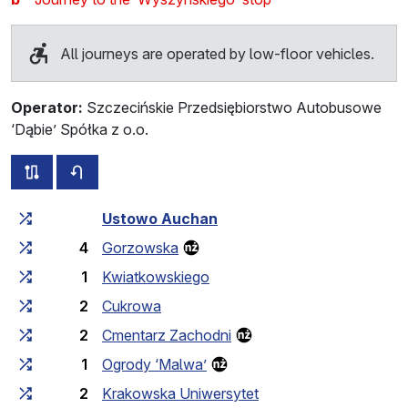
All journeys are operated by low-floor vehicles.
Operator:
Szczecińskie Przedsiębiorstwo Autobusowe
‘Dąbie’ Spółka z o.o.
all routes of this line
timetable for the opposite direction
Cumulative travel time
Travel time between stops
Ustowo Auchan
4
Gorzowska
1
Kwiatkowskiego
2
Cukrowa
2
Cmentarz Zachodni
1
Ogrody ‘Malwa’
2
Krakowska Uniwersytet