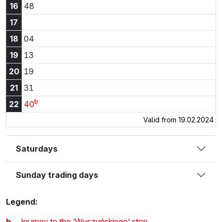
16:48
16
48
17
18:04
18
04
19:13
19
13
20:19
20
19
21:31
21
31
b
22:40
22
40
Valid from 19.02.2024
Saturdays
Sunday trading days
Legend:
b
Journey to the ‘Wyszyńskiego’ stop