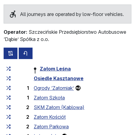
All journeys are operated by low-floor vehicles.
Operator:
Szczecińskie Przedsiębiorstwo Autobusowe
‘Dąbie’ Spółka z o.o.
all routes of this line
timetable for the opposite direction
Cumulative travel time
Travel time between stops
Załom Leśna
Osiedle Kasztanowe
1
Ogrody ‘Załomiak’
1
Załom Szkoła
2
SKM Załom (Kablowa)
2
Załom Kościół
2
Załom Parkowa