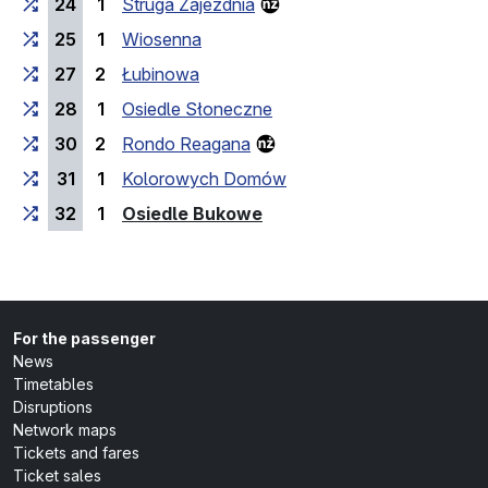
24
1
Struga Zajezdnia
25
1
Wiosenna
27
2
Łubinowa
28
1
Osiedle Słoneczne
30
2
Rondo Reagana
31
1
Kolorowych Domów
(last stop)
32
1
Osiedle Bukowe
For the passenger
News
Timetables
Disruptions
Network maps
Tickets and fares
Ticket sales