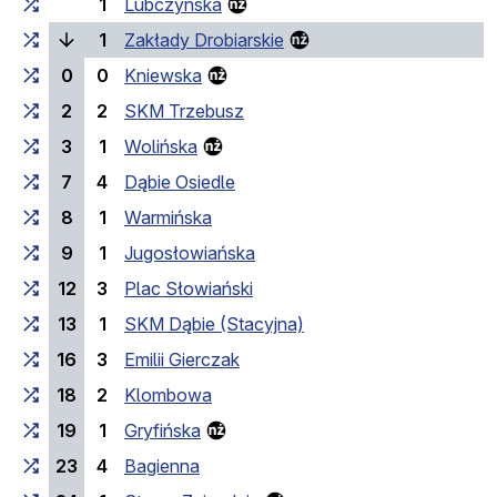
1
Lubczyńska
(current stop)
1
Zakłady Drobiarskie
0
0
Kniewska
2
2
SKM Trzebusz
3
1
Wolińska
7
4
Dąbie Osiedle
8
1
Warmińska
9
1
Jugosłowiańska
12
3
Plac Słowiański
13
1
SKM Dąbie (Stacyjna)
16
3
Emilii Gierczak
18
2
Klombowa
19
1
Gryfińska
23
4
Bagienna