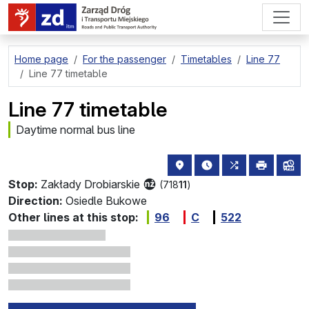
go to page content
Home page
For the passenger
Timetables
Line 77
Line 77 timetable
Line 77 timetable
Daytime normal bus line
stop location on the map
the nearest departure
all lines stopp
print
lin
Stop:
Zakłady Drobiarskie
(718
11
)
Direction:
Osiedle Bukowe
Other lines at this stop:
96
C
522