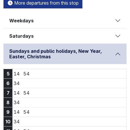
More departures from this stop
Weekdays
Saturdays
Sundays and public holidays, New Year,
Easter, Christmas
5:14
5:54
5
14
54
6:34
6
34
7:14
7:54
7
14
54
8:34
8
34
9:14
9:54
9
14
54
10:34
10
34