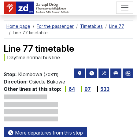
go to page content
Home page
For the passenger
Timetables
Line 77
Line 77 timetable
Line 77 timetable
Daytime normal bus line
stop location on the map
the nearest departure
all lines stopp
print
lin
Stop:
Klombowa
(708
11
)
Direction:
Osiedle Bukowe
Other lines at this stop:
64
97
533
More departures from this stop