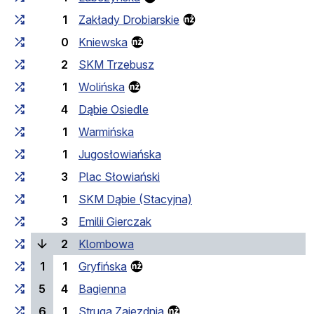
1
Zakłady Drobiarskie
0
Kniewska
2
SKM Trzebusz
1
Wolińska
4
Dąbie Osiedle
1
Warmińska
1
Jugosłowiańska
3
Plac Słowiański
1
SKM Dąbie (Stacyjna)
3
Emilii Gierczak
(current stop)
2
Klombowa
1
1
Gryfińska
5
4
Bagienna
6
1
Struga Zajezdnia