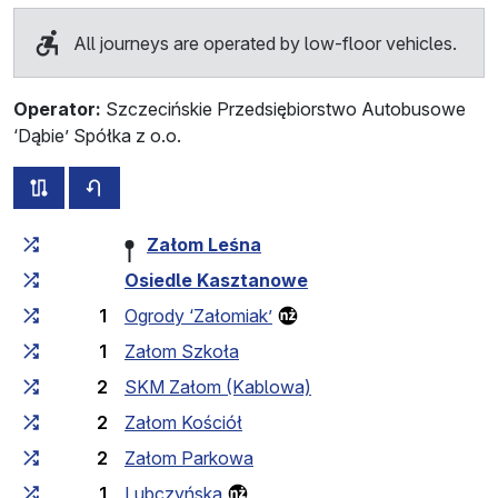
All journeys are operated by low-floor vehicles.
Operator:
Szczecińskie Przedsiębiorstwo Autobusowe
‘Dąbie’ Spółka z o.o.
all routes of this line
timetable for the opposite direction
Cumulative travel time
Travel time between stops
Załom Leśna
Osiedle Kasztanowe
1
Ogrody ‘Załomiak’
1
Załom Szkoła
2
SKM Załom (Kablowa)
2
Załom Kościół
2
Załom Parkowa
1
Lubczyńska