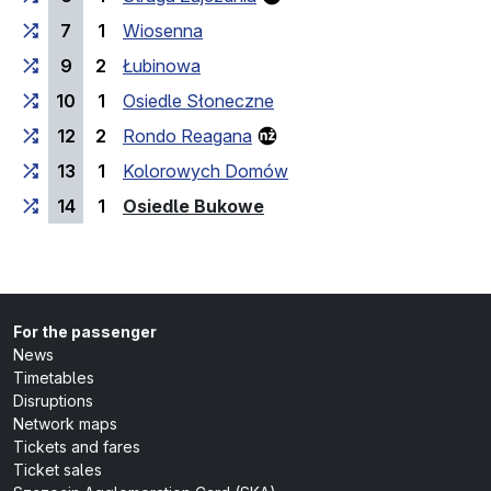
7
1
Wiosenna
9
2
Łubinowa
10
1
Osiedle Słoneczne
12
2
Rondo Reagana
13
1
Kolorowych Domów
(last stop)
14
1
Osiedle Bukowe
For the passenger
News
Timetables
Disruptions
Network maps
Tickets and fares
Ticket sales