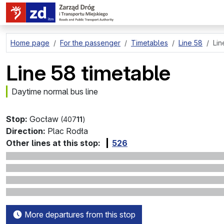
go to page content
Home page
For the passenger
Timetables
Line 58
Lin
Line 58 timetable
Daytime normal bus line
Stop:
Gocław
(407
11
)
Direction:
Plac Rodła
Other lines at this stop:
526
More departures from this stop