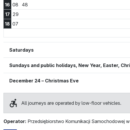
16:08
16:48
16
08
48
17:29
17
29
18:07
18
07
Saturdays
Sundays and public holidays, New Year, Easter, Ch
December 24 – Christmas Eve
All journeys are operated by low-floor vehicles.
Operator:
Przedsiębiorstwo Komunikacji Samochodowej w 