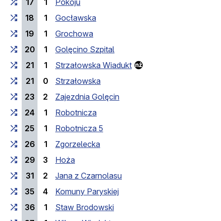
17
1
Pokoju
18
1
Gocławska
19
1
Grochowa
20
1
Golęcino Szpital
21
1
Strzałowska Wiadukt
21
0
Strzałowska
23
2
Zajezdnia Golęcin
24
1
Robotnicza
25
1
Robotnicza 5
26
1
Zgorzelecka
29
3
Hoża
31
2
Jana z Czarnolasu
35
4
Komuny Paryskiej
36
1
Staw Brodowski