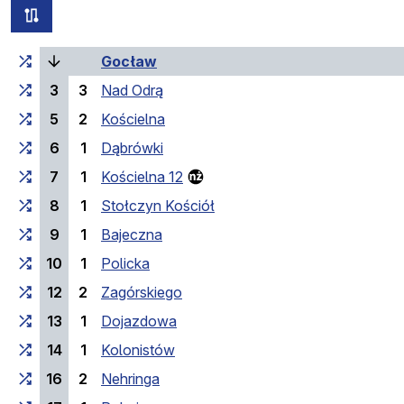
all routes of this line
Cumulative travel time
(current stop)
Travel time between stops
Gocław
3
3
Nad Odrą
5
2
Kościelna
6
1
Dąbrówki
7
1
Kościelna 12
8
1
Stołczyn Kościół
9
1
Bajeczna
10
1
Policka
12
2
Zagórskiego
13
1
Dojazdowa
14
1
Kolonistów
16
2
Nehringa