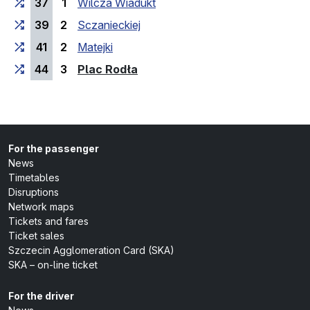
37
1
Wilcza Wiadukt
39
2
Sczanieckiej
41
2
Matejki
(last stop)
44
3
Plac Rodła
For the passenger
News
Timetables
Disruptions
Network maps
Tickets and fares
Ticket sales
Szczecin Agglomeration Card (SKA)
SKA – on-line ticket
For the driver