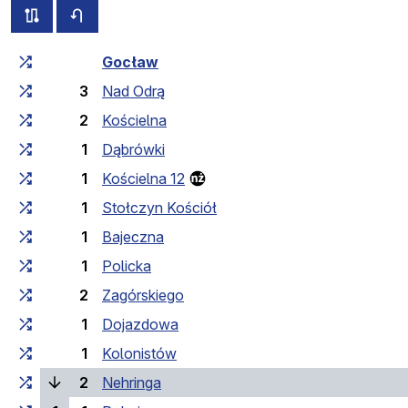
all routes of this line
timetable for the opposite direction
Cumulative travel time
Travel time between stops
Gocław
3
Nad Odrą
2
Kościelna
1
Dąbrówki
1
Kościelna 12
1
Stołczyn Kościół
1
Bajeczna
1
Policka
2
Zagórskiego
1
Dojazdowa
1
Kolonistów
(current stop)
2
Nehringa