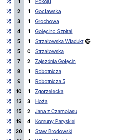
1
1
Pokoju
2
1
Gocławska
3
1
Grochowa
4
1
Golęcino Szpital
5
1
Strzałowska Wiadukt
5
0
Strzałowska
7
2
Zajezdnia Golęcin
8
1
Robotnicza
9
1
Robotnicza 5
10
1
Zgorzelecka
13
3
Hoża
15
2
Jana z Czarnolasu
19
4
Komuny Paryskiej
20
1
Staw Brodowski