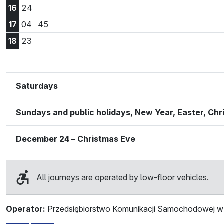
16:24
16
24
17:04
17:45
17
04
45
18:23
18
23
Saturdays
Sundays and public holidays, New Year, Easter, Ch
December 24 – Christmas Eve
All journeys are operated by low-floor vehicles.
Operator:
Przedsiębiorstwo Komunikacji Samochodowej w 