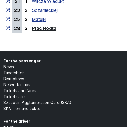
21
1
Wilcza Wiadukt
23
2
Sczanieckiej
25
2
Matejki
(last stop)
28
3
Plac Rodła
For the passenger
News
Timetables
Disruptions
Network maps
Tickets and fares
Ticket sales
Szczecin Agglomeration Card (SKA)
SKA – on-line ticket
For the driver