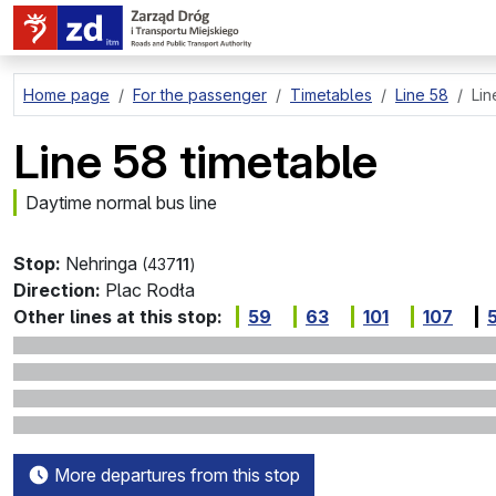
go to page content
Home page
For the passenger
Timetables
Line 58
Lin
Line 58 timetable
Daytime normal bus line
Stop:
Nehringa
(437
11
)
Direction:
Plac Rodła
Other lines at this stop:
59
63
101
107
More departures from this stop