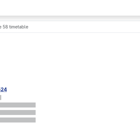
e 58 timetable
524