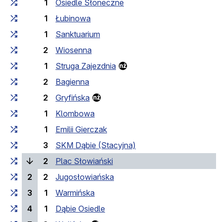
1
Osiedle Słoneczne
1
Łubinowa
1
Sanktuarium
2
Wiosenna
1
Struga Zajezdnia
2
Bagienna
2
Gryfińska
1
Klombowa
1
Emilii Gierczak
3
SKM Dąbie (Stacyjna)
(current stop)
2
Plac Słowiański
2
2
Jugosłowiańska
3
1
Warmińska
4
1
Dąbie Osiedle