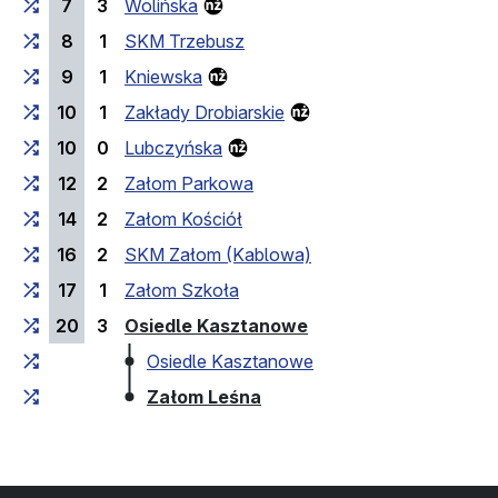
7
3
Wolińska
8
1
SKM Trzebusz
9
1
Kniewska
10
1
Zakłady Drobiarskie
10
0
Lubczyńska
12
2
Załom Parkowa
14
2
Załom Kościół
16
2
SKM Załom (Kablowa)
17
1
Załom Szkoła
(last stop)
20
3
Osiedle Kasztanowe
Osiedle Kasztanowe
(last stop)
Załom Leśna