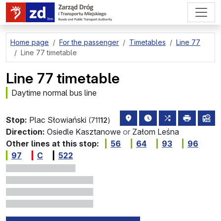
go to page content
Home page
For the passenger
Timetables
Line 77
Line 77 timetable
Line 77 timetable
Daytime normal bus line
stop location on the map
the nearest departure
all lines stopp
print
lin
Stop:
Plac Słowiański
(711
12
)
Direction:
Osiedle Kasztanowe
or
Załom Leśna
Other lines at this stop:
56
64
93
96
97
C
522