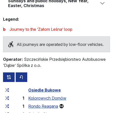
Sundays and public holidays, New Year,
Easter, Christmas
Legend:
b
Journey to the ‘Załom Leśna’ loop
All journeys are operated by low-floor vehicles.
Operator:
Szczecińskie Przedsiębiorstwo Autobusowe
‘Dąbie’ Spółka z o.o.
all routes of this line
timetable for the opposite direction
Cumulative travel time
Travel time between stops
Osiedle Bukowe
1
Kolorowych Domów
1
Rondo Reagana